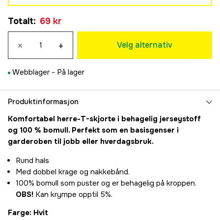
S
Totalt
:
69 kr
69 kr
M
×
+
69 kr
Velg alternativ
L
69 kr
Webblager -
På lager
XL
69 kr
XXL
Produktinformasjon
69 kr
Komfortabel herre-T-skjorte i behagelig jerseystoff
3XL
og 100 % bomull. Perfekt som en basisgenser i
69 kr
garderoben til jobb eller hverdagsbruk.
Rund hals
Med dobbel krage og nakkebånd.
100% bomull som puster og er behagelig på kroppen.
OBS!
Kan krympe opptil 5%.
Farge: Hvit