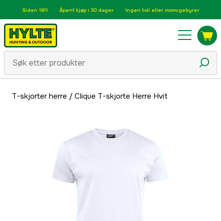
Siden 1911
Åpent kjøp i 30 dager
Ingen toll eller momsgebyrer
T-skjorter herre
/
Clique T-skjorte Herre Hvit