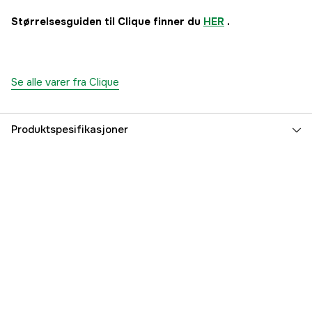
Størrelsesguiden til Clique finner du
HER
.
Se alle varer fra Clique
Produktspesifikasjoner
Farge
Hvit
Fargetone
Hvit
Dame/Herre
Herre
Part nr
3000011348
Produsentens artikkelnummer
039320-00-4
EAN
7332413041244