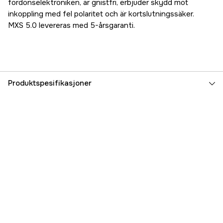
fordonselektroniken, är gnistfri, erbjuder skydd mot
inkoppling med fel polaritet och är kortslutningssäker.
MXS 5.0 levereras med 5-årsgaranti.
Produktspesifikasjoner
Batterispenning
12 V
Driftsspenning
230 V
Kapslingsklassifisering
IP65
Ladestrøm
5 A
Passer batterikapasitet
1,2 - 110 Ah
Type batteri
AGM, CA, MF, Gel, Wet, Blybatterier