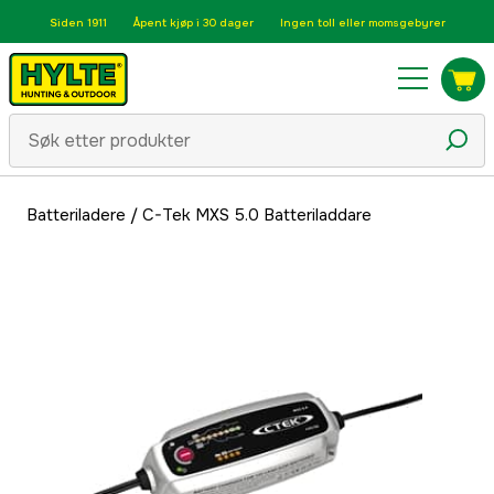
Siden 1911
Åpent kjøp i 30 dager
Ingen toll eller momsgebyrer
Batteriladere
/
C-Tek MXS 5.0 Batteriladdare