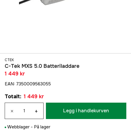
CTEK
C-Tek MXS 5.0 Batteriladdare
1 449 kr
EAN
:
7350009563055
Totalt
:
1 449 kr
×
+
Legg i handlekurven
Webblager -
På lager