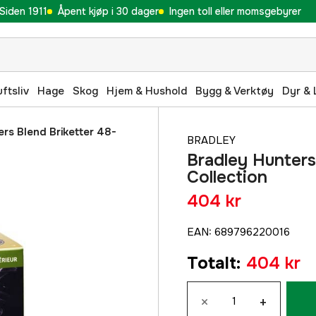
Siden 1911
Åpent kjøp i 30 dager
Ingen toll eller momsgebyrer
uftsliv
Hage
Skog
Hjem & Hushold
Bygg & Verktøy
Dyr & 
rs Blend Briketter 48-
BRADLEY
Bradley Hunters
Collection
404 kr
EAN
:
689796220016
Totalt
:
404 kr
×
+