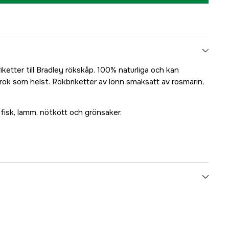
ketter till Bradley rökskåp. 100% naturliga och kan
er rök som helst. Rökbriketter av lönn smaksatt av rosmarin,
el, fisk, lamm, nötkött och grönsaker.
3000016380