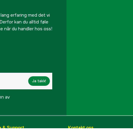
 lang erfaring med det vi
Derfor kan du alltid føle
te når du handler hos oss!
Ja takk!
en av
e & Support
Kontakt oss