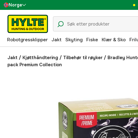
Norge
Sverige
Danmark
Robotgressklipper
Jakt
Skyting
Fiske
Klær & Sko
Fril
Suomi
Deutschland
Jakt
/
Kjøtthåndtering
/
Tilbehør til røyker
/
Bradley Hunte
pack Premium Collection