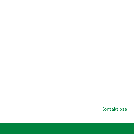
lnummer
BTHB48
689796220016
Kontakt oss