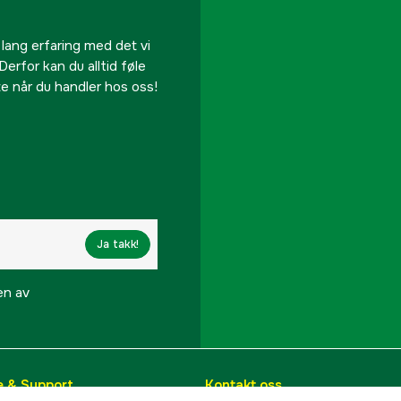
 lang erfaring med det vi
Derfor kan du alltid føle
te når du handler hos oss!
Ja takk!
en av
e & Support
Kontakt oss