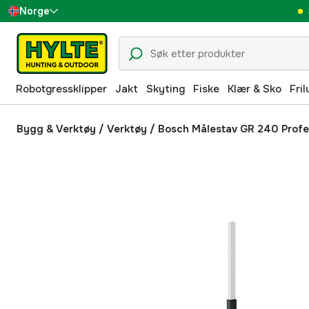
Norge
Sverige
Danmark
Robotgressklipper
Jakt
Skyting
Fiske
Klær & Sko
Fril
Suomi
Deutschland
Bygg & Verktøy
/
Verktøy
/
Bosch Målestav GR 240 Profe