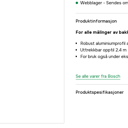
Webblager -
Sendes om
Produktinformasjon
For alle målinger av ba
Robust aluminiumprofil 
Uttrekkbar opptil 2,4 m
For bruk også under ek
Se alle varer fra Bosch
Produktspesifikasjoner
Global garanti
Part nr