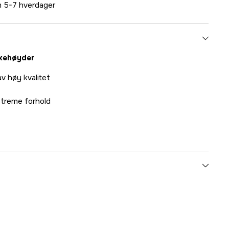
 5-7 hverdager
kkehøyder
av høy kvalitet
streme forhold
yes
1000072217