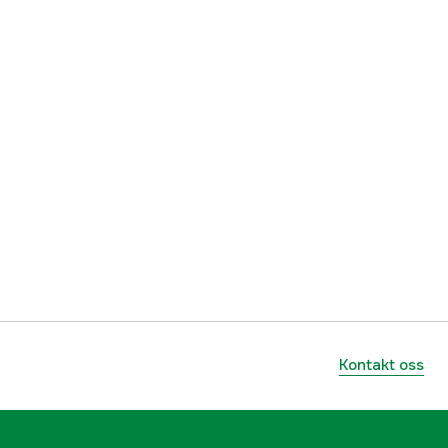
lnummer
0601094100
3165140558488
Kontakt oss