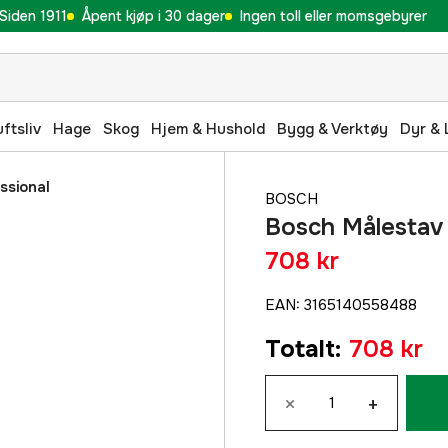
Siden 1911
Åpent kjøp i 30 dager
Ingen toll eller momsgebyrer
uftsliv
Hage
Skog
Hjem & Hushold
Bygg & Verktøy
Dyr & 
ssional
BOSCH
Bosch Målestav
708 kr
EAN
:
3165140558488
Totalt
:
708 kr
×
+