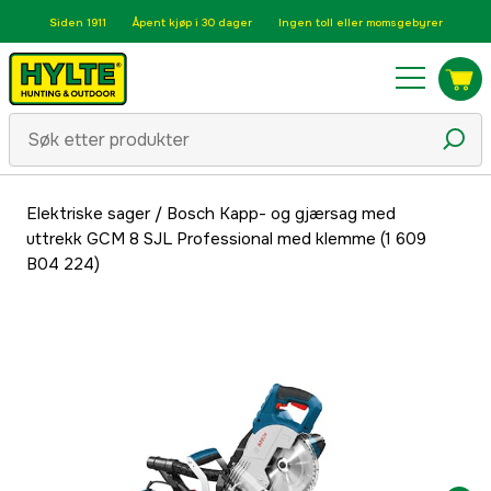
Siden 1911
Åpent kjøp i 30 dager
Ingen toll eller momsgebyrer
Elektriske sager
/
Bosch Kapp- og gjærsag med
uttrekk GCM 8 SJL Professional med klemme (1 609
B04 224)