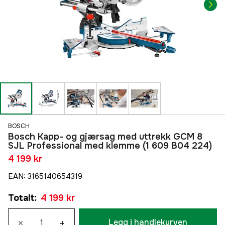
BOSCH
Bosch Kapp- og gjærsag med uttrekk GCM 8
SJL Professional med klemme (1 609 B04 224)
4 199 kr
EAN
:
3165140654319
Totalt
:
4 199 kr
×
+
Legg i handlekurven