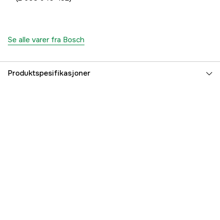
Se alle varer fra Bosch
Produktspesifikasjoner
Drivkilde
Elektrisitet 230V
Effekt
1600 W
Helningsinnstilling
47° venstre / 2° høyre
Standard bladdiameter
216/30 mm
Driftsspenning
230 V
Global garanti
yes
Garanti
2 år