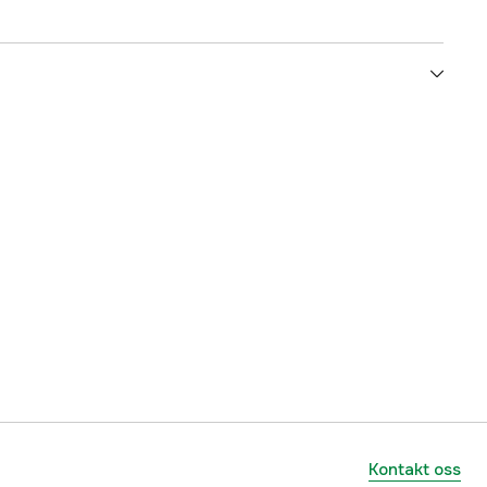
Nettdrevet
Elektrisitet 230V
230 V
yes
1000072317
lnummer
0601676100
3165140730983
Kontakt oss