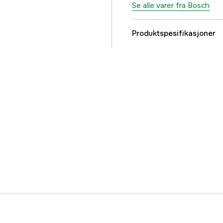
Se alle varer fra Bosch
Produktspesifikasjoner
Drifttyp
Drivkilde
Driftsspenning
Global garanti
Part nr
Produsentens artikke
EAN