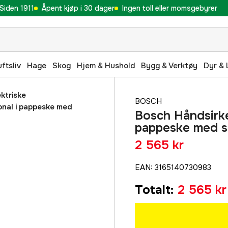
Siden 1911
Åpent kjøp i 30 dager
Ingen toll eller momsgebyrer
uftsliv
Hage
Skog
Hjem & Hushold
Bygg & Verktøy
Dyr & 
ektriske
BOSCH
onal i pappeske med
Bosch Håndsirke
pappeske med s
2 565 kr
EAN
:
3165140730983
Totalt
:
2 565 kr