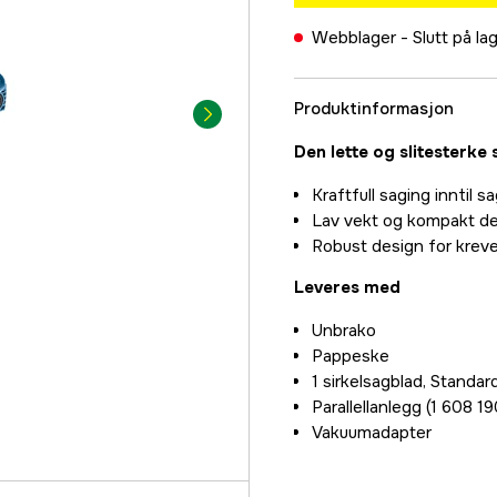
Webblager -
Slutt på la
Produktinformasjon
Den lette og slitesterke 
Kraftfull saging innti
Lav vekt og kompakt des
Robust design for kreve
Leveres med
Unbrako
Pappeske
1 sirkelsagblad, Standa
Parallellanlegg (1 608 1
Vakuumadapter