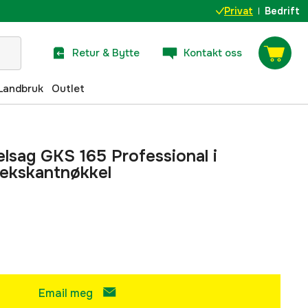
Privat
Bedrift
Retur & Bytte
Kontakt oss
Landbruk
Outlet
lsag GKS 165 Professional i
ekskantnøkkel
Email meg