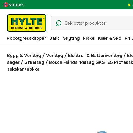
Norge
Sverige
Danmark
Robotgressklipper
Jakt
Skyting
Fiske
Klær & Sko
Fril
Suomi
Deutschland
Bygg & Verktøy
/
Verktøy
/
Elektro- & Batteriverktøy
/
El
sager
/
Sirkelsag
/
Bosch Håndsirkelsag GKS 165 Professi
sekskantnøkkel