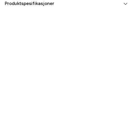
Produktspesifikasjoner
Part nr
3000000208
Produsentens artikkelnummer
1130449
EAN
028632221808