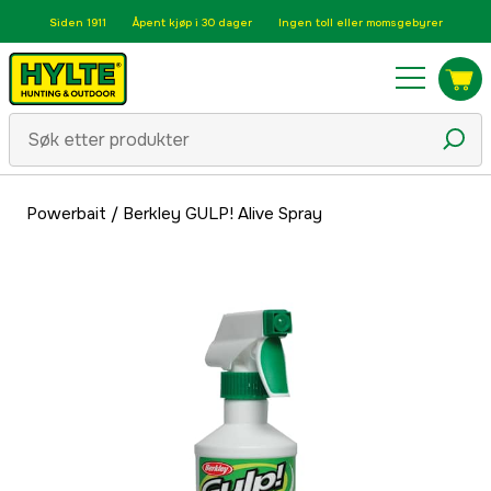
Siden 1911
Åpent kjøp i 30 dager
Ingen toll eller momsgebyrer
Powerbait
/
Berkley GULP! Alive Spray