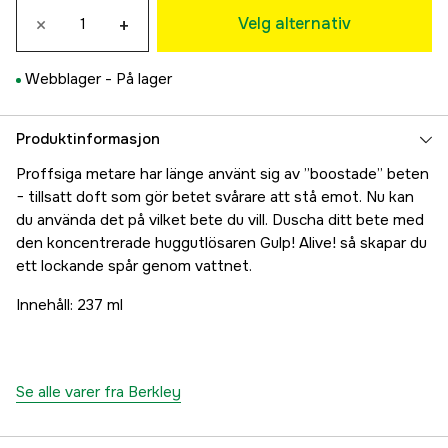
Midlertidig utsolgt
×
+
183 kr
Velg alternativ
Shrimp (räka)
Midlertidig utsolgt
183 kr
Webblager -
På lager
Minnow (betesfisk)
Midlertidig utsolgt
183 kr
Nightcrawler mask
Produktinformasjon
Midlertidig utsolgt
183 kr
Proffsiga metare har länge använt sig av ”boostade” beten
− tillsatt doft som gör betet svårare att stå emot. Nu kan
du använda det på vilket bete du vill. Duscha ditt bete med
den koncentrerade huggutlösaren Gulp! Alive! så skapar du
ett lockande spår genom vattnet.
Innehåll: 237 ml
Se alle varer fra Berkley