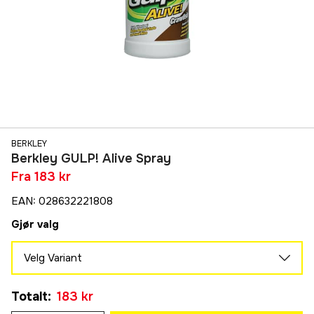
BERKLEY
Berkley GULP! Alive Spray
Fra
183 kr
EAN
:
028632221808
Gjør valg
Velg Variant
Crawfish (kräfta)
Totalt
:
183 kr
183 kr
Herring (strömming)