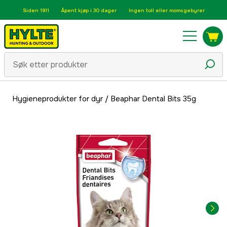
Siden 1911
Åpent kjøp i 30 dager
Ingen toll eller momsgebyrer
Hygieneprodukter for dyr
/
Beaphar Dental Bits 35g