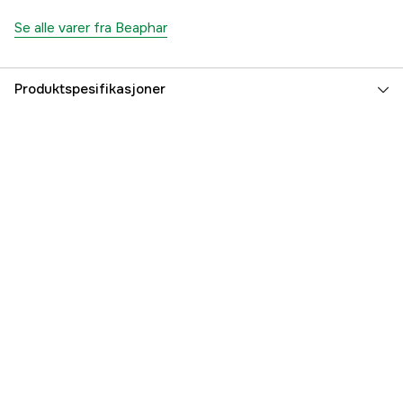
Se alle varer fra Beaphar
Produktspesifikasjoner
Dyretype
Cat
Part nr
3000102260
Produsentens artikkelnummer
11623
EAN
8711231116232