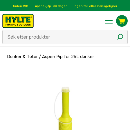
Siden 1911
Åpent kjøp i 30 dager
Ingen toll eller momsgebyrer
Dunker & Tuter
/
Aspen Pip for 25L dunker