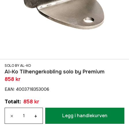
SOLO BY AL-KO
Al-Ko Tilhengerkobling solo by Premium
858 kr
EAN
:
4003718353006
Totalt
:
858 kr
×
+
Legg i handlekurven