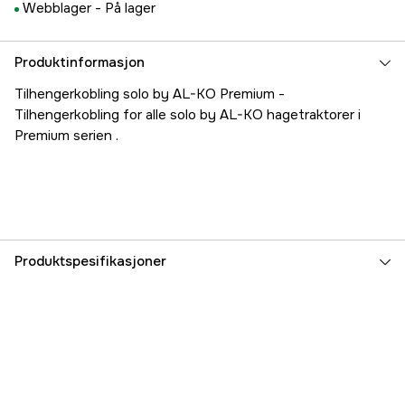
Webblager -
På lager
Produktinformasjon
Tilhengerkobling solo by AL-KO Premium -
Tilhengerkobling for alle solo by AL-KO hagetraktorer i
Premium serien .
Produktspesifikasjoner
Garanti
1 år
Part nr
1000003491
Produsentens artikkelnummer
119608