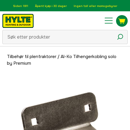
Siden 1911
Åpent kjøp i 30 dager
Ingen toll eller momsgebyrer
Tilbehør til plentraktorer
/
Al-Ko Tilhengerkobling solo
by Premium