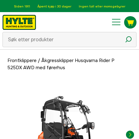
Siden 1911
Åpent kjøp i 30 dager
Ingen toll eller momsgebyrer
Frontklippere
/
Åkgressklipper Husqvarna Rider P
525DX AWD med førerhus