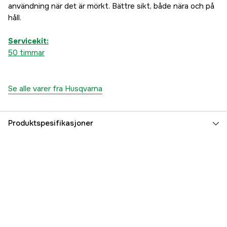
användning när det är mörkt. Bättre sikt, både nära och på
håll.
Servicekit:
50 timmar
Se alle varer fra Husqvarna
Produktspesifikasjoner
Drivkilde
Diesel
Girkasse
Hydrostatisk AWD
Effekt
17.8 kW
Sylindervolum
1123 cm³