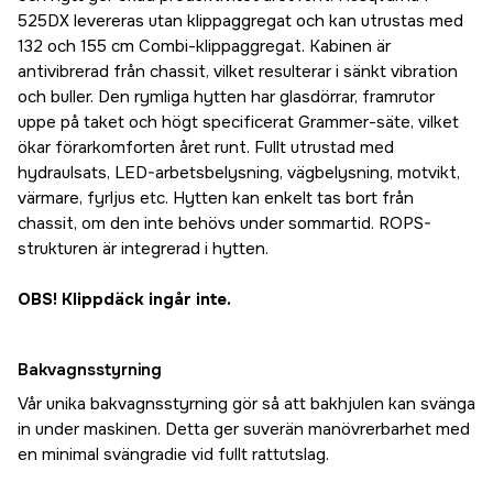
525DX levereras utan klippaggregat och kan utrustas med
132 och 155 cm Combi-klippaggregat. Kabinen är
antivibrerad från chassit, vilket resulterar i sänkt vibration
och buller. Den rymliga hytten har glasdörrar, framrutor
uppe på taket och högt specificerat Grammer-säte, vilket
ökar förarkomforten året runt. Fullt utrustad med
hydraulsats, LED-arbetsbelysning, vägbelysning, motvikt,
värmare, fyrljus etc. Hytten kan enkelt tas bort från
chassit, om den inte behövs under sommartid. ROPS-
strukturen är integrerad i hytten.
OBS! Klippdäck ingår inte.
Bakvagnsstyrning
Vår unika bakvagnsstyrning gör så att bakhjulen kan svänga
in under maskinen. Detta ger suverän manövrerbarhet med
en minimal svängradie vid fullt rattutslag.