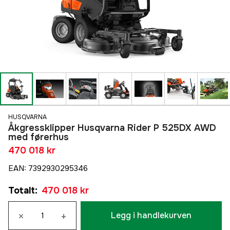
HUSQVARNA
Åkgressklipper Husqvarna Rider P 525DX AWD
med førerhus
470 018 kr
EAN
:
7392930295346
Totalt
:
470 018 kr
×
+
Legg i handlekurven