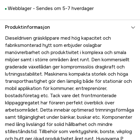
Webblager -
Sendes om 5-7 hverdager
Produktinformasjon
Dieseldriven gräsklippare med hög kapacitet och
fabriksmonterad hytt som erbjuder oslagbar
manövrerbarhet och produktivitet i komplexa och smala
miljöer samt i större områden året runt. Den kommersiellt
graderade växellådan ger kompromisslös dragkraft och
lutningsstabilitet. Maskinens kompakta storlek och höga
transporthastighet gör den lämplig både för stationär och
mobil applikation för kommuner, entreprenörer,
bostadsföretag etc. Tack vare det frontmonterade
klippaggregatet har föraren perfekt överblick över
arbetsområdet. Detta innebär optimerad trimningsförmåga
samt tillgänglighet under bänkar, buskar etc. Komponenter
med lång livslängd för solid hållbarhet och mindre
stilleståndstid. Tillbehör som verktygshink, borste, vikplog
och hytt ger ökad produktivitet året runt. Husqvarna P