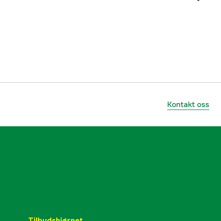
135 m
2000001638
lnummer
L001-080-135
5707549486030
Kontakt oss
Tilbudshjørnet