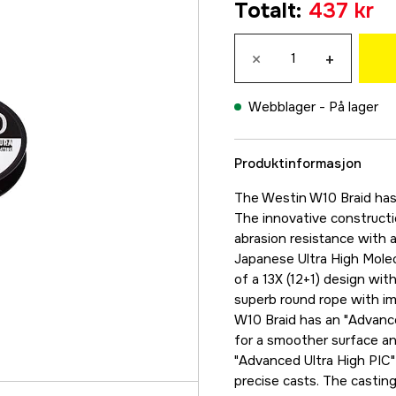
Totalt
:
437 kr
549 kr
0,10 mm
×
+
549 kr
0,128 mm
Webblager -
På lager
549 kr
0,148 mm
Produktinformasjon
549 kr
0,165 mm
The Westin W10 Braid has 
549 kr
The innovative construct
abrasion resistance with 
0,205 mm
Japanese Ultra High Mole
499 kr
of a 13X (12+1) design wit
0,235 mm
superb round rope with i
499 kr
W10 Braid has an "Advance
for a smoother surface a
0,26 mm
"Advanced Ultra High PIC"
499 kr
precise casts. The casting
0,285 mm