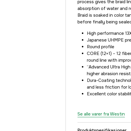
process gives the braid l
479 kr
absorption of water and r
0,305 mm
Braid is soaked in color t
479 kr
before finally being seale
0,33 mm
High performance 13X
437 kr
Japanese UHMPE pre
Round profile
CORE (12+1) – 12 fibe
round line with impr
“Advanced Ultra High
higher abrasion resi
Dura-Coating technol
and less friction for 
Excellent color stabili
Se alle varer fra Westin
Produktspesifikasjoner