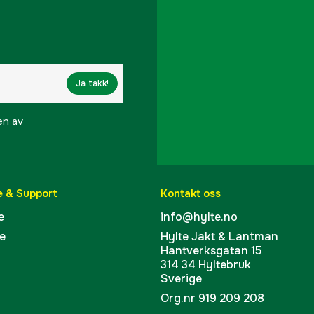
Ja takk!
en av
e & Support
Kontakt oss
e
info@hylte.no
e
Hylte Jakt & Lantman
Hantverksgatan 15
314 34 Hyltebruk
Sverige
Org.nr 919 209 208