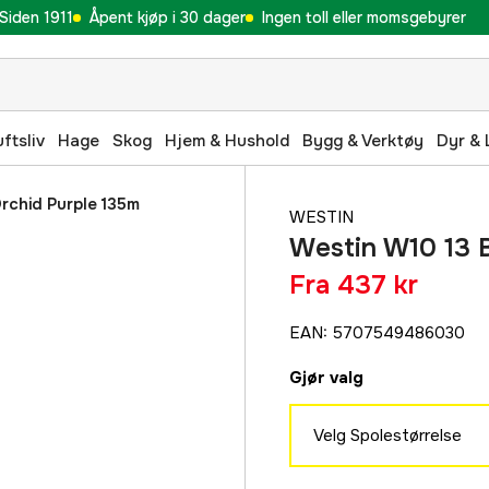
Siden 1911
Åpent kjøp i 30 dager
Ingen toll eller momsgebyrer
uftsliv
Hage
Skog
Hjem & Hushold
Bygg & Verktøy
Dyr & 
rchid Purple 135m
WESTIN
Westin W10 13 B
Fra
437 kr
EAN
:
5707549486030
Gjør valg
Velg Spolestørrelse
0,08 mm