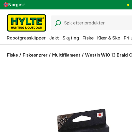
Norge
Sverige
Danmark
Robotgressklipper
Jakt
Skyting
Fiske
Klær & Sko
Fril
Suomi
Deutschland
Fiske
/
Fiskesnører
/
Multifilament
/
Westin W10 13 Braid O