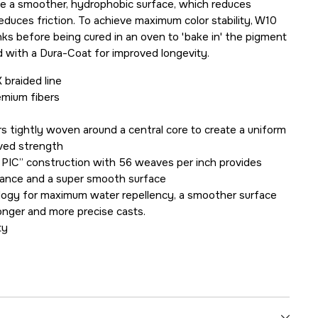
ine a smoother, hydrophobic surface, which reduces
educes friction. To achieve maximum color stability, W10
anks before being cured in an oven to 'bake in' the pigment
d with a Dura-Coat for improved longevity.
 braided line
Midlertidig utsolgt
mium fibers
rs tightly woven around a central core to create a uniform
oved strength
 PIC” construction with 56 weaves per inch provides
stance and a super smooth surface
ogy for maximum water repellency, a smoother surface
longer and more precise casts.
ty