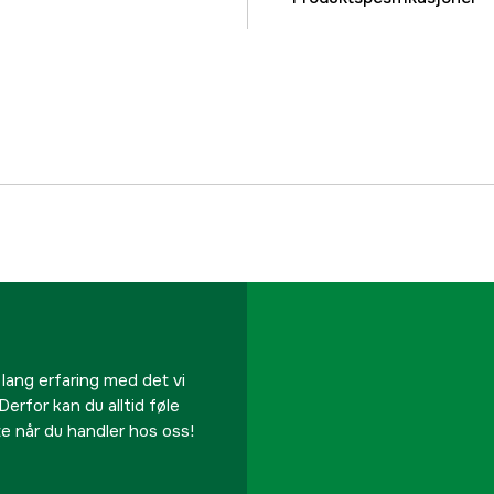
Linelengde
Part nr
Produsentens artikke
EAN
 lang erfaring med det vi
Derfor kan du alltid føle
te når du handler hos oss!