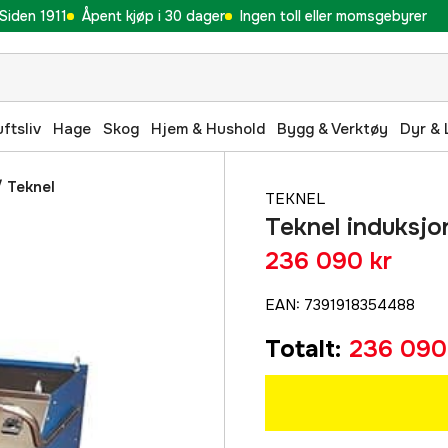
Siden 1911
Åpent kjøp i 30 dager
Ingen toll eller momsgebyrer
uftsliv
Hage
Skog
Hjem & Hushold
Bygg & Verktøy
Dyr & 
/
Teknel
TEKNEL
Teknel induksjo
236 090 kr
EAN
:
7391918354488
Totalt
:
236 090