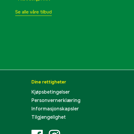
Se alle våre tilbud
21 kW
30 A
64x101x95 cm
1000052578
lnummer
9482021
Dine rettigheter
7391918354488
Kjøpsbetingelser
Personvernerklæring
Informasjonskapsler
Tilgjengelighet