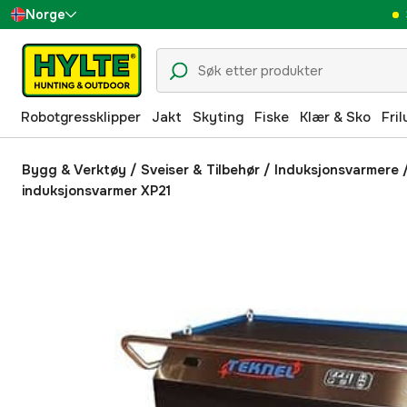
Norge
Sverige
Danmark
Robotgressklipper
Jakt
Skyting
Fiske
Klær & Sko
Fril
Suomi
Deutschland
Bygg & Verktøy
/
Sveiser & Tilbehør
/
Induksjonsvarmere
induksjonsvarmer XP21