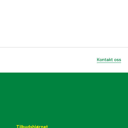
20 kW
10
15-50 kHz
de
6 m
Kontakt oss
Vannkjølt
m
30 l
IP21
400 V
Tilbudshjørnet
50/60 Hz