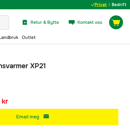
Privat
Bedrift
Retur & Bytte
Kontakt oss
Landbruk
Outlet
nsvarmer XP21
 kr
Email meg