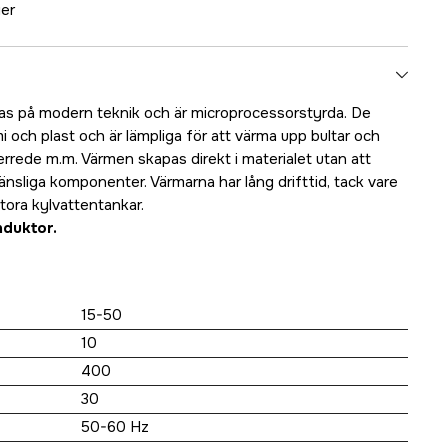
ger
as på modern teknik och är microprocessorstyrda. De
ch plast och är lämpliga för att värma upp bultar och
rrede m.m. Värmen skapas direkt i materialet utan att
nsliga komponenter. Värmarna har lång drifttid, tack vare
tora kylvattentankar.
nduktor.
15-50
10
400
30
50-60 Hz