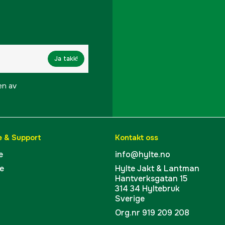
Effekt
Erfordelig sikring
Ja takk!
Mål BxLxH
en av
Part nr
Produsentens artikke
e & Support
Kontakt oss
EAN
e
info@hylte.no
e
Hylte Jakt & Lantman
Hantverksgatan 15
314 34 Hyltebruk
Sverige
Org.nr 919 209 208