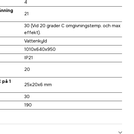
4
änning
21
30 (Vid 20 grader C omgivningstemp. och max
effekt).
Vattenkyld
1010x640x950
IP21
20
 på 1
25x20x6 mm
30
190