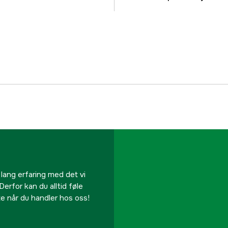
Effekt, utgående
Effekttrinn
Arbeidsfrekvens
Induksjonskabel, leng
Kjølesystem
Kjølevæsketank, volu
 lang erfaring med det vi
Kapslingsklassifisering
Derfor kan du alltid føle
te når du handler hos oss!
Driftsspenning
Nettfrekvens