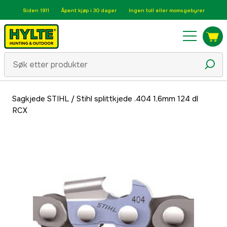
Siden 1911
Åpent kjøp i 30 dager
Ingen toll eller momsgebyrer
Sagkjede STIHL
/
Stihl splittkjede .404 1,6mm 124 dl
RCX