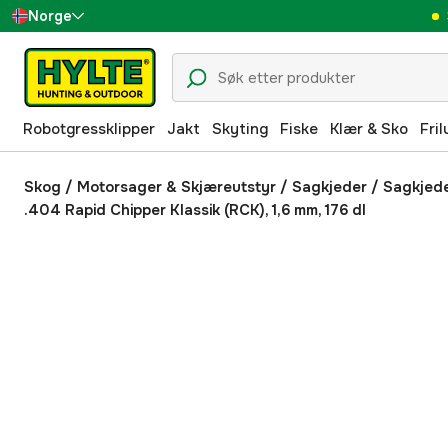
Norge
Sverige
Danmark
Robotgressklipper
Jakt
Skyting
Fiske
Klær & Sko
Fril
Suomi
Deutschland
Skog
/
Motorsager & Skjæreutstyr
/
Sagkjeder
/
Sagkjed
.404 Rapid Chipper Klassik (RCK), 1,6 mm, 176 dl