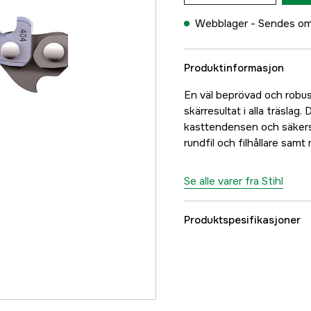
Webblager -
Sendes om
Produktinformasjon
En väl beprövad och robu
skärresultat i alla träsla
kasttendensen och säkerst
rundfil och filhållare samt
Se alle varer fra Stihl
Produktspesifikasjoner
Drivlenker
Drivlenkebredde