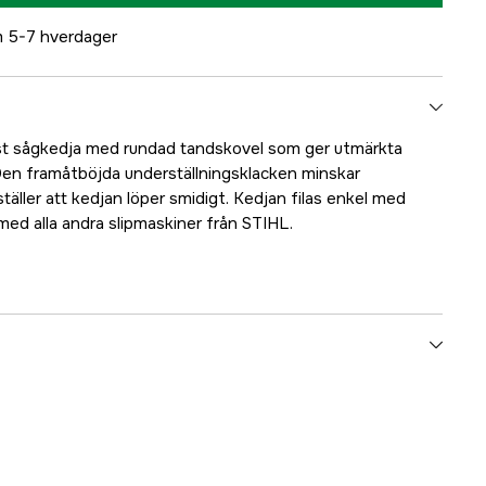
 5-7 hverdager
st sågkedja med rundad tandskovel som ger utmärkta
g. Den framåtböjda underställningsklacken minskar
äller att kedjan löper smidigt. Kedjan filas enkel med
 med alla andra slipmaskiner från STIHL.
176 stk.
1,6 mm