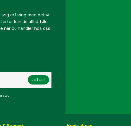
 lang erfaring med det vi
Derfor kan du alltid føle
te når du handler hos oss!
Ja takk!
en av
e & Support
Kontakt oss