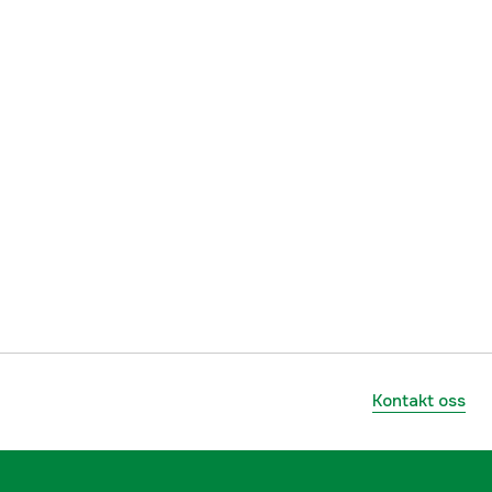
.404''
RCK
Standard
yes
1000086602
lnummer
38120000176
7331105005991
Kontakt oss