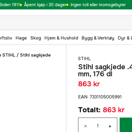
Siden 1911
Åpent kjøp i 30 dager
Ingen toll eller momsgebyrer
uftsliv
Hage
Skog
Hjem & Hushold
Bygg & Verktøy
Dyr & 
e STIHL
/
Stihl sagkjede
STIHL
Stihl sagkjede .
mm, 176 dl
863 kr
EAN
:
7331105005991
Totalt
:
863 kr
×
+