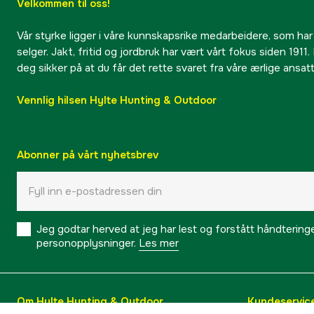
Velkommen til oss!
Vår styrke ligger i våre kunnskapsrike medarbeidere, som har
selger. Jakt, fritid og jordbruk har vært vårt fokus siden 1911. 
deg sikker på at du får det rette svaret fra våre ærlige ansat
Vennlig hilsen Hylte Hunting & Outdoor
Abonner på vårt nyhetsbrev
Jeg godtar herved at jeg har lest og forstått håndtering
personopplysninger.
Les mer
Om Hylte Hunting & Outdoor
Kundeservic