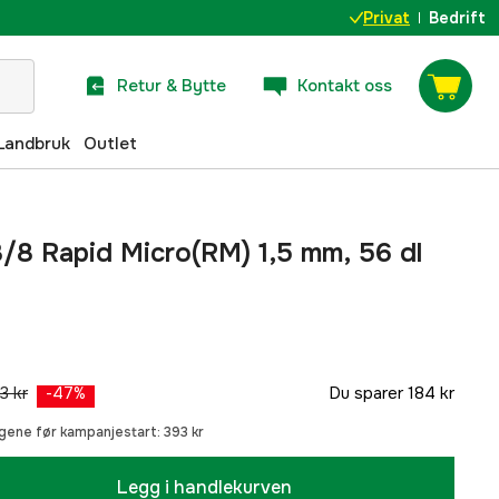
Privat
Bedrift
Retur & Bytte
Kontakt oss
Landbruk
Outlet
3/8 Rapid Micro(RM) 1,5 mm, 56 dl
3 kr
Du sparer
184 kr
-
47
%
dagene før kampanjestart:
393 kr
Legg i handlekurven