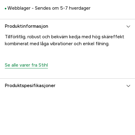
Webblager -
Sendes om 5-7 hverdager
Produktinformasjon
Tillförlitlig, robust och bekväm kedja med hög skäreffekt
kombinerat med låga vibrationer och enkel filning.
Se alle varer fra Stihl
Produktspesifikasjoner
Drivlenker
52 stk.
Drivlenkebredde
1,5 mm
Kjededeling
3/8''