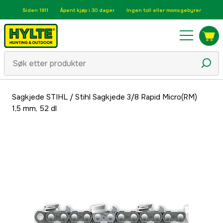
Siden 1911
Åpent kjøp i 30 dager
Ingen toll eller momsgebyrer
Sagkjede STIHL
/
Stihl Sagkjede 3/8 Rapid Micro(RM)
1,5 mm, 52 dl