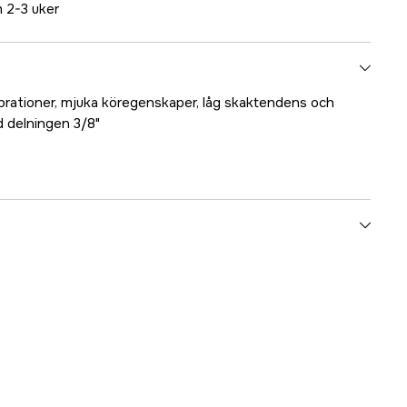
 2-3 uker
brationer, mjuka köregenskaper, låg skaktendens och
d delningen 3/8"
96 stk.
1,6 mm
3/8''