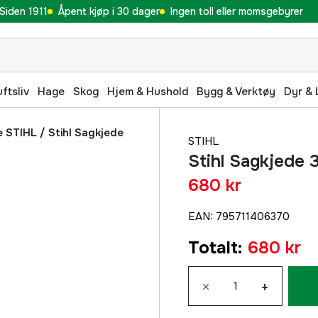
Siden 1911
Åpent kjøp i 30 dager
Ingen toll eller momsgebyrer
uftsliv
Hage
Skog
Hjem & Hushold
Bygg & Verktøy
Dyr & 
e STIHL
/
Stihl Sagkjede
STIHL
Stihl Sagkjede 
680 kr
EAN
:
795711406370
Totalt
:
680 kr
×
+