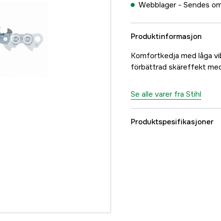
Webblager -
Sendes om
Produktinformasjon
Komfortkedja med låga vi
förbättrad skäreffekt me
Se alle varer fra Stihl
Produktspesifikasjoner
Drivlenker
Drivlenkebredde
Kjededeling