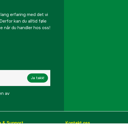
 lang erfaring med det vi
Derfor kan du alltid føle
te når du handler hos oss!
Ja takk!
en av
e & Support
Kontakt oss