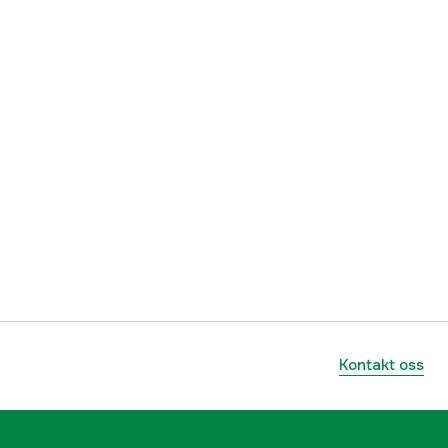
RM
Micro
1 år
yes
1000086275
lnummer
36520000096
795711406370
Kontakt oss