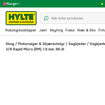
Norge
Sverige
Danmark
Robotgressklipper
Jakt
Skyting
Fiske
Klær & Sko
Fril
Suomi
Deutschland
Skog
/
Motorsager & Skjæreutstyr
/
Sagkjeder
/
Sagkjed
3/8 Rapid Micro (RM), 1,6 mm, 96 dl