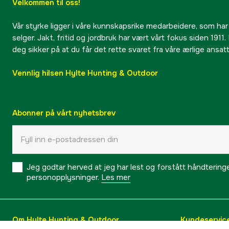
Velkommen til oss!
Vår styrke ligger i våre kunnskapsrike medarbeidere, som har
selger. Jakt, fritid og jordbruk har vært vårt fokus siden 1911. 
deg sikker på at du får det rette svaret fra våre ærlige ansat
Vennlig hilsen Hylte Hunting & Outdoor
Abonner på vårt nyhetsbrev
Jeg godtar herved at jeg har lest og forstått håndtering
personopplysninger.
Les mer
Om Hylte Hunting & Outdoor
Kundeservic