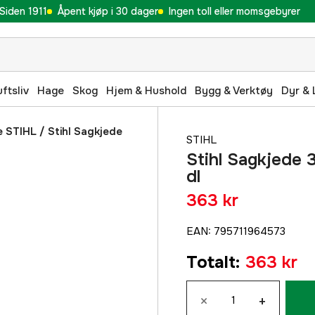
Siden 1911
Åpent kjøp i 30 dager
Ingen toll eller momsgebyrer
uftsliv
Hage
Skog
Hjem & Hushold
Bygg & Verktøy
Dyr & 
e STIHL
/
Stihl Sagkjede
STIHL
Stihl Sagkjede 
dl
363 kr
EAN
:
795711964573
Totalt
:
363 kr
×
+