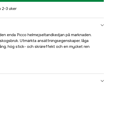
 2-3 uker
 den enda Picco helmejseltandkedjan på marknaden.
lt skogsbruk. Utmärkta ansättningsegenskaper, låga
gång, hög stick- och skräreffekt och en mycket ren
56 stk.
1,3 mm