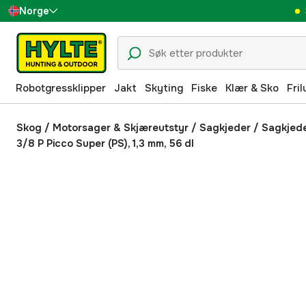
Norge
Sverige
Danmark
Robotgressklipper
Jakt
Skyting
Fiske
Klær & Sko
Fril
Suomi
Deutschland
Skog
/
Motorsager & Skjæreutstyr
/
Sagkjeder
/
Sagkjed
3/8 P Picco Super (PS), 1,3 mm, 56 dl