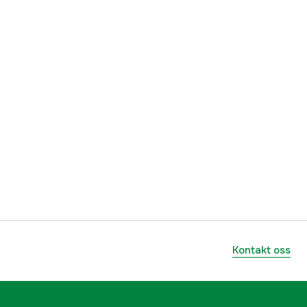
3/8'' P
PS
Super
yes
1 år
1000085932
lnummer
36170000056
Kontakt oss
795711964573