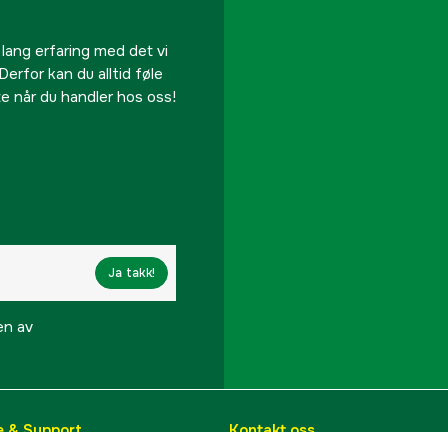
 lang erfaring med det vi
Derfor kan du alltid føle
te når du handler hos oss!
Ja takk!
en av
e & Support
Kontakt oss