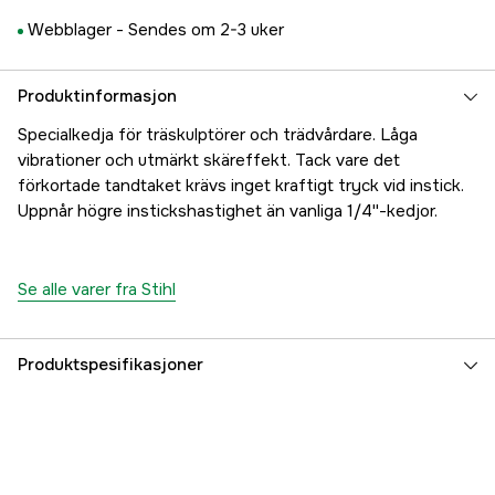
Webblager -
Sendes om 2-3 uker
Produktinformasjon
Specialkedja för träskulptörer och trädvårdare. Låga
vibrationer och utmärkt skäreffekt. Tack vare det
förkortade tandtaket krävs inget kraftigt tryck vid instick.
Uppnår högre instickshastighet än vanliga 1/4''-kedjor.
Se alle varer fra Stihl
Produktspesifikasjoner
Drivlenker
74 stk.
Drivlenkebredde
1,3 mm