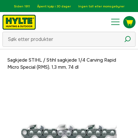
Siden 1911
Åpent kjøp i 30 dager
Ingen toll eller momsgebyrer
Sagkjede STIHL
/
Stihl sagkjede 1/4 Carving Rapid
Micro Special (RMS), 1,3 mm, 74 dl