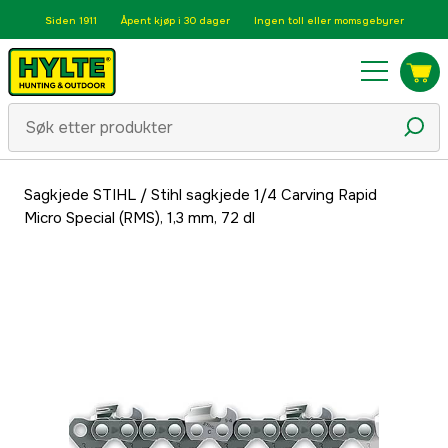
Siden 1911
Åpent kjøp i 30 dager
Ingen toll eller momsgebyrer
Sagkjede STIHL
/
Stihl sagkjede 1/4 Carving Rapid
Micro Special (RMS), 1,3 mm, 72 dl