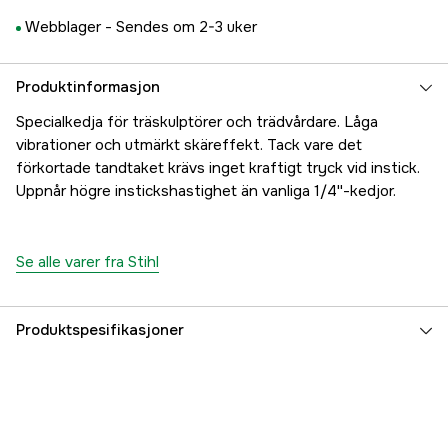
Webblager -
Sendes om 2-3 uker
Produktinformasjon
Specialkedja för träskulptörer och trädvårdare. Låga
vibrationer och utmärkt skäreffekt. Tack vare det
förkortade tandtaket krävs inget kraftigt tryck vid instick.
Uppnår högre instickshastighet än vanliga 1/4''-kedjor.
Se alle varer fra Stihl
Produktspesifikasjoner
Drivlenker
72 stk.
Drivlenkebredde
1,3 mm