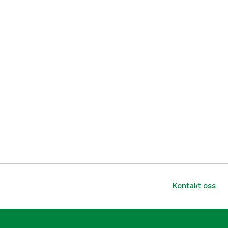
RM
Micro
1 år
yes
1000086514
lnummer
36850001840
886661111022
Kontakt oss