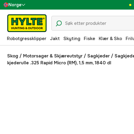
Norge
Sverige
Danmark
Robotgressklipper
Jakt
Skyting
Fiske
Klær & Sko
Fril
Suomi
Deutschland
Skog
/
Motorsager & Skjæreutstyr
/
Sagkjeder
/
Sagkjed
kjederulle .325 Rapid Micro (RM), 1,5 mm, 1840 dl