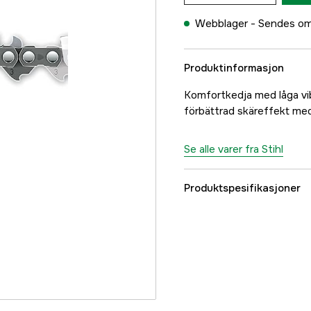
Webblager -
Sendes om
Produktinformasjon
Komfortkedja med låga vi
förbättrad skäreffekt med
Se alle varer fra Stihl
Produktspesifikasjoner
Drivlenker
Drivlenkebredde
Kjededeling