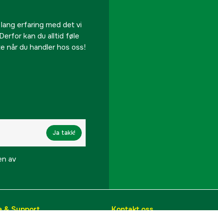
 lang erfaring med det vi
Derfor kan du alltid føle
te når du handler hos oss!
Ja takk!
en av
e & Support
Kontakt oss