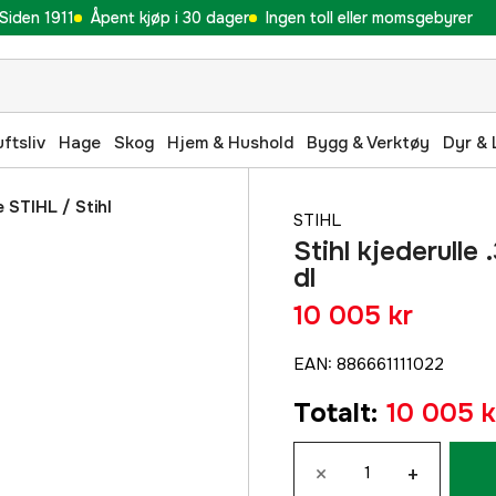
Siden 1911
Åpent kjøp i 30 dager
Ingen toll eller momsgebyrer
uftsliv
Hage
Skog
Hjem & Hushold
Bygg & Verktøy
Dyr & 
e STIHL
/
Stihl
STIHL
Stihl kjederulle
dl
10 005 kr
EAN
:
886661111022
Totalt
:
10 005 k
×
+