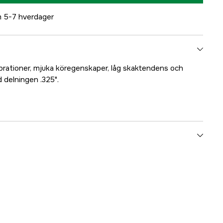
 5-7 hverdager
brationer, mjuka köregenskaper, låg skaktendens och
 delningen .325".
1840 stk.
1,5 mm
.325''