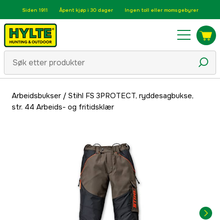
Siden 1911
Åpent kjøp i 30 dager
Ingen toll eller momsgebyrer
Arbeidsbukser
/
Stihl FS 3PROTECT, ryddesagbukse,
str. 44 Arbeids- og fritidsklær