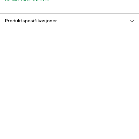
Produktspesifikasjoner
Fargetone
Svart, Grønn
Dame/Herre
Herre
Global garanti
yes
Garanti
1 år
Part nr
1000050337
Produsentens artikkelnummer
00008849464
EAN
795711861223