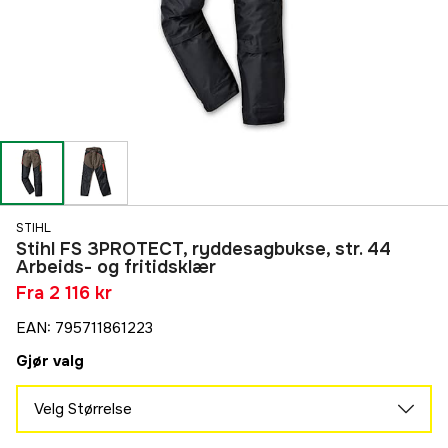
STIHL
Stihl FS 3PROTECT, ryddesagbukse, str. 44
Arbeids- og fritidsklær
Fra
2 116 kr
EAN
:
795711861223
Gjør valg
Velg Størrelse
64