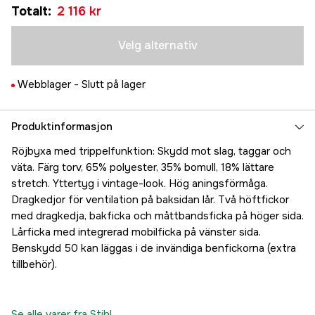
Totalt
:
2 116 kr
2 116 kr
Velg alternativ
Webblager -
Slutt på lager
Produktinformasjon
Röjbyxa med trippelfunktion: Skydd mot slag, taggar och
väta. Färg torv, 65% polyester, 35% bomull, 18% lättare
stretch. Yttertyg i vintage-look. Hög aningsförmåga.
Dragkedjor för ventilation på baksidan lår. Två höftfickor
med dragkedja, bakficka och måttbandsficka på höger sida.
Lårficka med integrerad mobilficka på vänster sida.
Benskydd 50 kan läggas i de invändiga benfickorna (extra
tillbehör).
Se alle varer fra Stihl