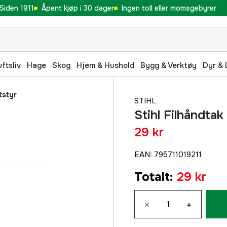
Siden 1911
Åpent kjøp i 30 dager
Ingen toll eller momsgebyrer
uftsliv
Hage
Skog
Hjem & Hushold
Bygg & Verktøy
Dyr & 
tstyr
STIHL
Stihl Filhåndtak 
29 kr
EAN
:
795711019211
Totalt
:
29 kr
×
+