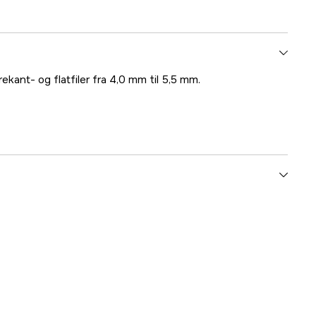
trekant- og flatfiler fra 4,0 mm til 5,5 mm.
yes
1000078576
lnummer
08114907860