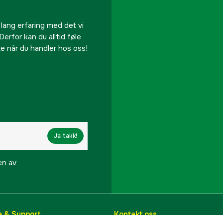
 lang erfaring med det vi
Derfor kan du alltid føle
te når du handler hos oss!
Ja takk!
en av
e & Support
Kontakt oss