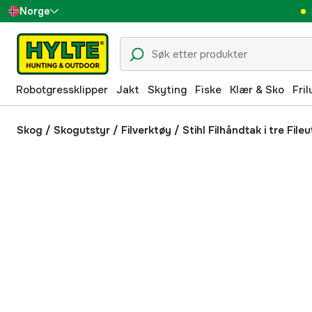
Norge
Sverige
Danmark
Robotgressklipper
Jakt
Skyting
Fiske
Klær & Sko
Fril
Suomi
Deutschland
Skog
/
Skogutstyr
/
Filverktøy
/
Stihl Filhåndtak i tre Fileu