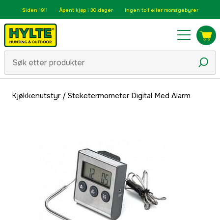
Siden 1911
Åpent kjøp i 30 dager
Ingen toll eller momsgebyrer
Kjøkkenutstyr
/
Steketermometer Digital Med Alarm