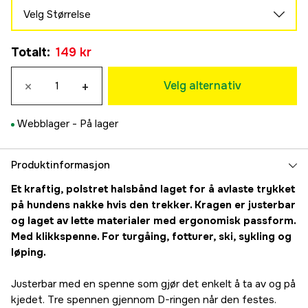
Velg Størrelse
XS
Totalt
:
149 kr
149 kr
S
×
+
149 kr
Velg alternativ
M
149 kr
Webblager -
På lager
L
149 kr
XL
Produktinformasjon
149 kr
Et kraftig, polstret halsbånd laget for å avlaste trykket
på hundens nakke hvis den trekker. Kragen er justerbar
og laget av lette materialer med ergonomisk passform.
Med klikkspenne. For turgåing, fotturer, ski, sykling og
løping.
Justerbar med en spenne som gjør det enkelt å ta av og på
kjedet. Tre spennen gjennom D-ringen når den festes.