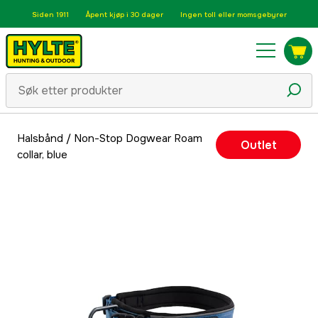
Siden 1911
Åpent kjøp i 30 dager
Ingen toll eller momsgebyrer
Halsbånd
/
Non-Stop Dogwear Roam
Outlet
collar, blue