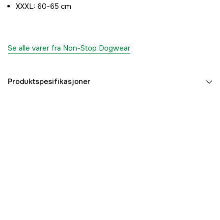
XXXL: 60-65 cm
Se alle varer fra Non-Stop Dogwear
Produktspesifikasjoner
Dyretype
Hund
Part nr
3000043910
Produsentens artikkelnummer
3472
EAN
7071652034722