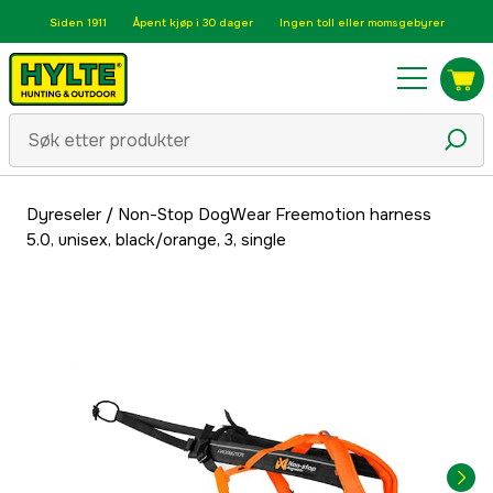
Siden 1911
Åpent kjøp i 30 dager
Ingen toll eller momsgebyrer
Dyreseler
/
Non-Stop DogWear Freemotion harness
5.0, unisex, black/orange, 3, single