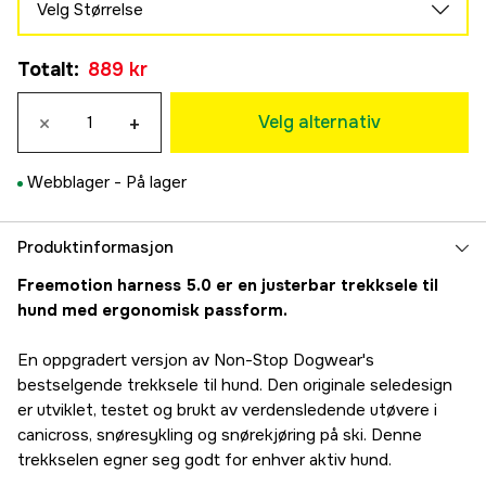
Velg Størrelse
3
Midlertidig utsolgt
Totalt
:
889 kr
889 kr
4
×
+
889 kr
Velg alternativ
5
889 kr
Webblager -
På lager
6
889 kr
7
Produktinformasjon
889 kr
Freemotion harness 5.0 er en justerbar trekksele til
8
hund med ergonomisk passform.
889 kr
9
En oppgradert versjon av Non-Stop Dogwear's
889 kr
bestselgende trekksele til hund. Den originale seledesign
er utviklet, testet og brukt av verdensledende utøvere i
canicross, snøresykling og snørekjøring på ski. Denne
trekkselen egner seg godt for enhver aktiv hund.