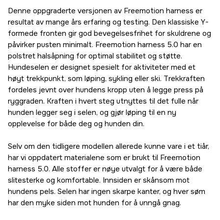
Denne oppgraderte versjonen av Freemotion harness er
resultat av mange års erfaring og testing. Den klassiske Y-
formede fronten gir god bevegelsesfrihet for skuldrene og
påvirker pusten minimalt. Freemotion harness 5.0 har en
polstret halsåpning for optimal stabilitet og støtte.
Hundeselen er designet spesielt for aktiviteter med et
høyt trekkpunkt, som løping, sykling eller ski. Trekkraften
fordeles jevnt over hundens kropp uten å legge press på
ryggraden. Kraften i hvert steg utnyttes til det fulle når
hunden legger seg i selen, og gjør løping til en ny
opplevelse for både deg og hunden din.
Selv om den tidligere modellen allerede kunne vare i et tiår,
har vi oppdatert materialene som er brukt til Freemotion
harness 5.0. Alle stoffer er nøye utvalgt for å være både
slitesterke og komfortable. Innsiden er skånsom mot
hundens pels. Selen har ingen skarpe kanter, og hver søm
har den myke siden mot hunden for å unngå gnag.