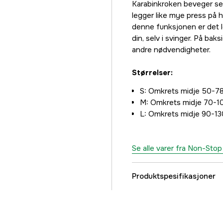
Karabinkroken beveger se
legger like mye press på 
denne funksjonen er det 
din, selv i svinger. På bak
andre nødvendigheter.
Størrelser:
S: Omkrets midje 50-7
M: Omkrets midje 70-1
L: Omkrets midje 90-1
Se alle varer fra Non-St
Produktspesifikasjoner
Dyretype