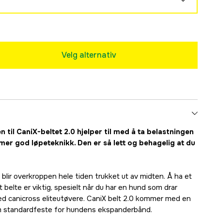
Midlertidig utsolgt
Midlertidig utsolgt
Velg alternativ
 til CaniX-beltet 2.0 hjelper til med å ta belastningen
er god løpeteknikk. Den er så lett og behagelig at du
blir overkroppen hele tiden trukket ut av midten. Å ha et
belte er viktig, spesielt når du har en hund som drar
med canicross eliteutøvere. CaniX belt 2.0 kommer med en
om standardfeste for hundens ekspanderbånd.