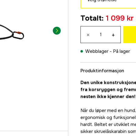
S
Totalt
:
1 099 kr
1 099 kr
M
×
+
1 099 kr
L
Webblager -
På lager
1 099 kr
Produktinformasjon
Den unike konstruksjonen
fra korsryggen og fremm
nesten ikke kjenner den!
Når du løper med en hund, 
ergonomisk og funksjonelt 
hardt. Beltet er utviklet 
sikker skruelåskarabin s