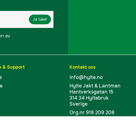
Ja takk!
en av
e & Support
Kontakt oss
e
info@hylte.no
e
Hylte Jakt & Lantman
Hantverksgatan 15
314 34 Hyltebruk
Sverige
Org.nr 919 209 208