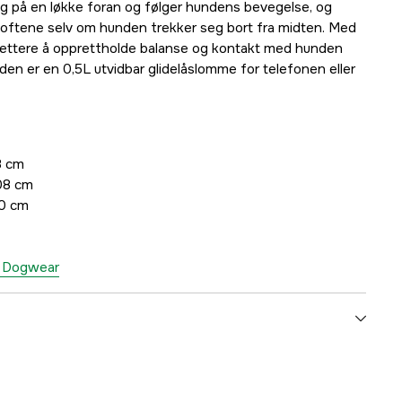
g på en løkke foran og følger hundens bevegelse, og
hoftene selv om hunden trekker seg bort fra midten. Med
lettere å opprettholde balanse og kontakt med hunden
siden er en 0,5L utvidbar glidelåslomme for telefonen eller
8 cm
08 cm
30 cm
op Dogwear
Hund