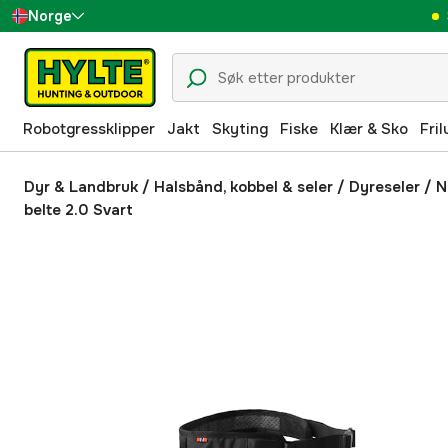
Norge
Sverige
Danmark
Robotgressklipper
Jakt
Skyting
Fiske
Klær & Sko
Fril
Suomi
Deutschland
Dyr & Landbruk
/
Halsbånd, kobbel & seler
/
Dyreseler
/
N
belte 2.0 Svart