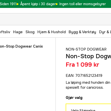
Siden 1911
Åpent kjøp i 30 dager
Ingen toll eller momsgebyrer
uftsliv
Hage
Skog
Hjem & Hushold
Bygg & Verktøy
Dyr & 
on-Stop Dogwear Canix
NON-STOP DOGWEAR
Non-Stop Dogwe
Fra
1 099 kr
EAN
:
7071652123419
La løping med hunden din b
spesielt for canicross.
Gjør valg
Velg Størrelse