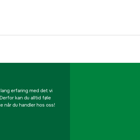
Part nr
Produsentens artikke
EAN
 lang erfaring med det vi
Derfor kan du alltid føle
te når du handler hos oss!