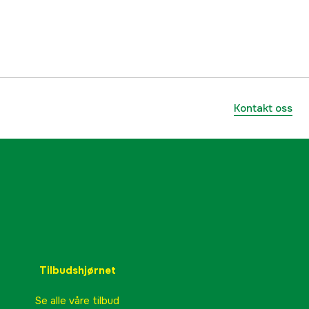
3000053711
lnummer
12341
7071652123419
Kontakt oss
Tilbudshjørnet
Se alle våre tilbud