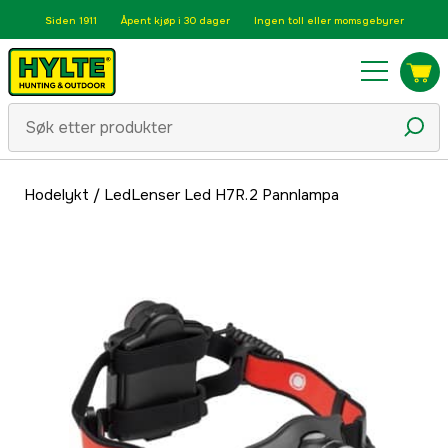
Siden 1911
Åpent kjøp i 30 dager
Ingen toll eller momsgebyrer
Hodelykt
/
LedLenser Led H7R.2 Pannlampa