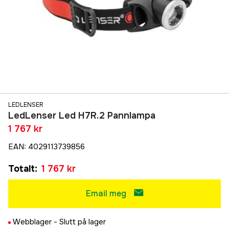
LEDLENSER
LedLenser Led H7R.2 Pannlampa
1 767 kr
EAN
:
4029113739856
Totalt
:
1 767 kr
Email meg
Webblager -
Slutt på lager