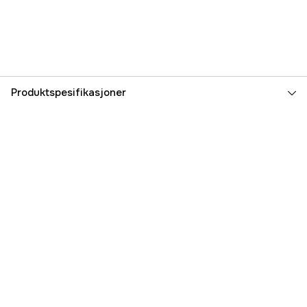
Produktspesifikasjoner
Lyslengde
160 m
Lysstyrke
250 lm
Part nr
1000050795
Produsentens artikkelnummer
9201503
EAN
4029113739856