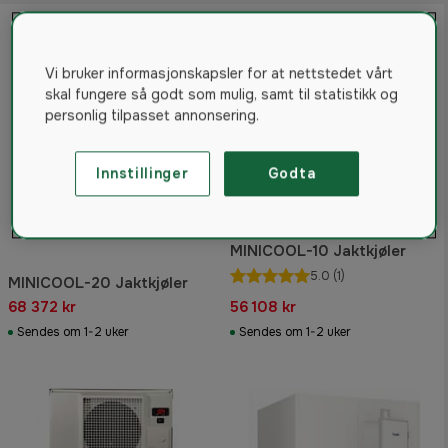
Vi bruker informasjonskapsler for at nettstedet vårt
skal fungere så godt som mulig, samt til statistikk og
personlig tilpasset annonsering.
Innstillinger
Godta
MINICOOL-10 Jaktkjøler
5.0
(1)
MINICOOL-20 Jaktkjøler
68 372 kr
56 108 kr
Sendes om 1-2 uker
Sendes om 1-2 uker