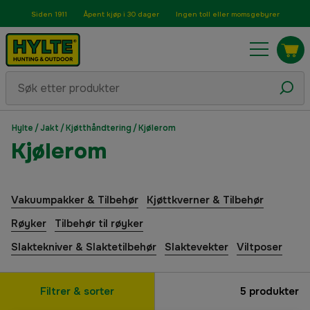
Siden 1911
Åpent kjøp i 30 dager
Ingen toll eller momsgebyrer
Hylte
/
Jakt
/
Kjøtthåndtering
/
Kjølerom
Kjølerom
Vakuumpakker & Tilbehør
Kjøttkverner & Tilbehør
Røyker
Tilbehør til røyker
Slaktekniver & Slaktetilbehør
Slaktevekter
Viltposer
Filtrer & sorter
5
produkter