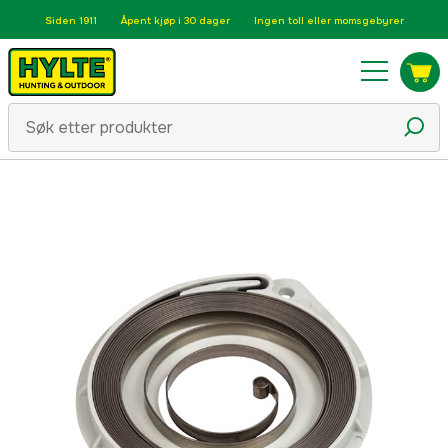
Siden 1911
Åpent kjøp i 30 dager
Ingen toll eller momsgebyrer