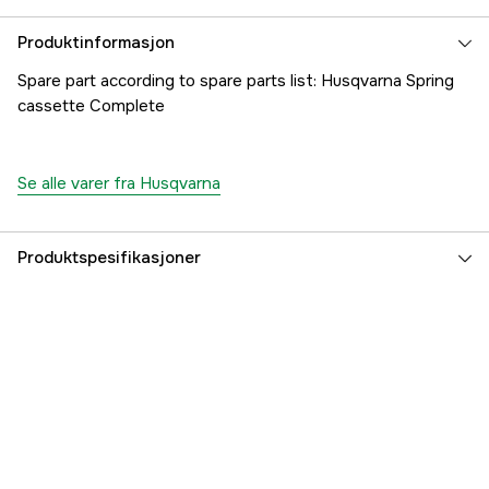
Produktinformasjon
Spare part according to spare parts list: Husqvarna Spring
cassette Complete
Se alle varer fra Husqvarna
Produktspesifikasjoner
Part nr
1000274548
Produsentens artikkelnummer
5400575-02
EAN
7391883674413