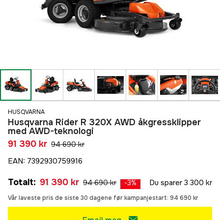
HUSQVARNA
Husqvarna Rider R 320X AWD åkgressklipper
med AWD-teknologi
91 390 kr
94 690 kr
EAN
:
7392930759916
Totalt
:
91 390 kr
94 690 kr
Du sparer
3 300 kr
-
3
%
Vår laveste pris de siste 30 dagene før kampanjestart:
94 690 kr