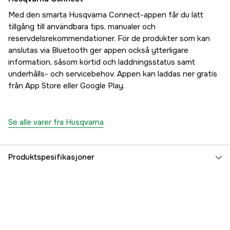
Med den smarta Husqvarna Connect-appen får du lätt
tillgång till användbara tips, manualer och
reservdelsrekommendationer. För de produkter som kan
anslutas via Bluetooth ger appen också ytterligare
information, såsom körtid och laddningsstatus samt
underhålls- och servicebehov. Appen kan laddas ner gratis
från App Store eller Google Play.
Se alle varer fra Husqvarna
Produktspesifikasjoner
Drivkilde
Bensin 4-takts
Girkasse
Hydrostatisk AWD
Effekt
10.3 kW