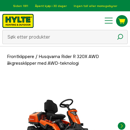
Siden 1911
Åpent kjøp i 30 dager
Ingen toll eller momsgebyrer
Frontklippere
/
Husqvarna Rider R 320X AWD
åkgressklipper med AWD-teknologi