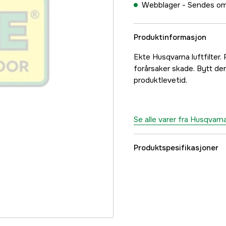
Webblager -
Sendes om
Produktinformasjon
Ekte Husqvarna luftfilter
forårsaker skade. Bytt de
produktlevetid.
Se alle varer fra Husqvarn
Produktspesifikasjoner
Part nr
Produsentens artikke
EAN