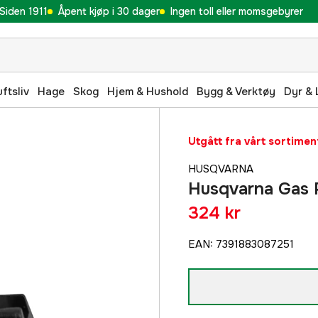
Siden 1911
Åpent kjøp i 30 dager
Ingen toll eller momsgebyrer
uftsliv
Hage
Skog
Hjem & Hushold
Bygg & Verktøy
Dyr & 
Utgått fra vårt sortimen
HUSQVARNA
Husqvarna Gas 
324 kr
EAN
:
7391883087251