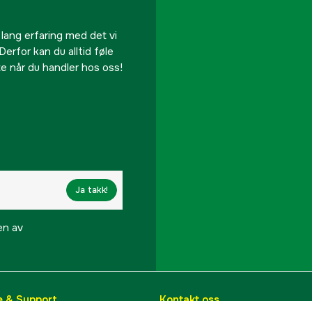
 lang erfaring med det vi
Derfor kan du alltid føle
te når du handler hos oss!
Ja takk!
en av
e & Support
Kontakt oss