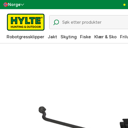
Norge
Sverige
Danmark
Robotgressklipper
Jakt
Skyting
Fiske
Klær & Sko
Fril
Suomi
Deutschland