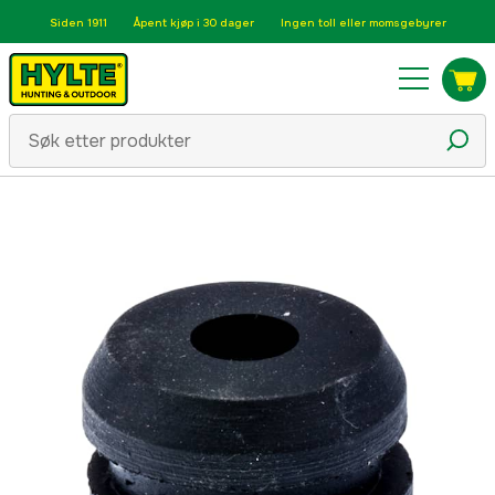
Siden 1911
Åpent kjøp i 30 dager
Ingen toll eller momsgebyrer