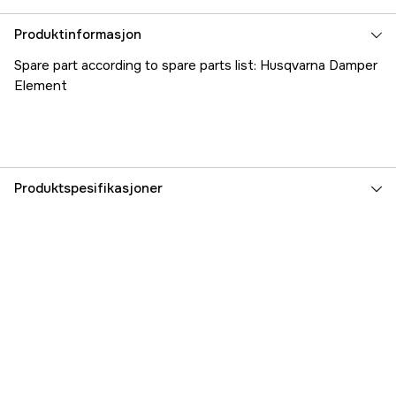
Produktinformasjon
Spare part according to spare parts list: Husqvarna Damper
Element
Produktspesifikasjoner
Part nr
1000184056
Produsentens artikkelnummer
5041250-17
EAN
7392930041172