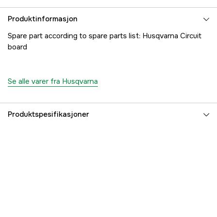
Produktinformasjon
Spare part according to spare parts list: Husqvarna Circuit
board
Se alle varer fra Husqvarna
Produktspesifikasjoner
Part nr
1000288988
Produsentens artikkelnummer
5787890-03
EAN
7391883745939