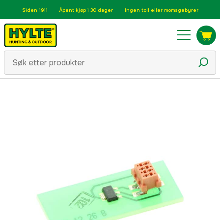
Siden 1911
Åpent kjøp i 30 dager
Ingen toll eller momsgebyrer