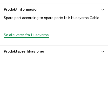
Produktinformasjon
Spare part according to spare parts list: Husqvarna Cable
Se alle varer fra Husqvarna
Produktspesifikasjoner
Part nr
1000180584
Produsentens artikkelnummer
5035577-01
EAN
7391883098998