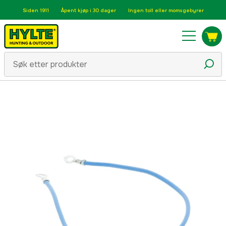
Siden 1911
Åpent kjøp i 30 dager
Ingen toll eller momsgebyrer