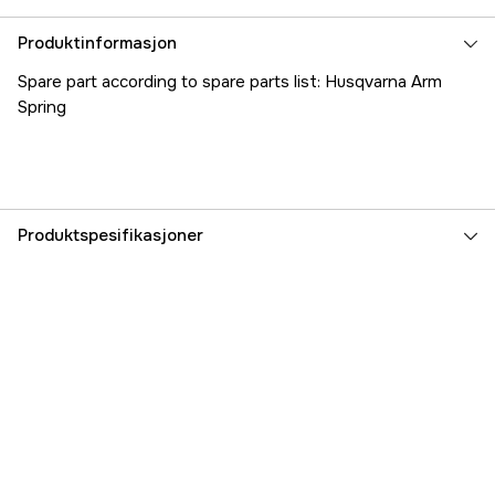
Produktinformasjon
Spare part according to spare parts list: Husqvarna Arm
Spring
Produktspesifikasjoner
Part nr
1000171518
Produsentens artikkelnummer
5017959-01
EAN
7392930040144