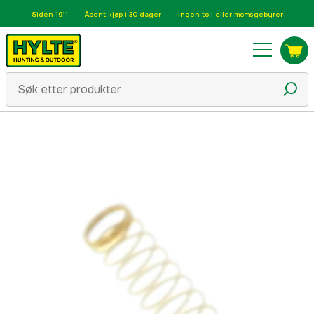
Siden 1911
Åpent kjøp i 30 dager
Ingen toll eller momsgebyrer