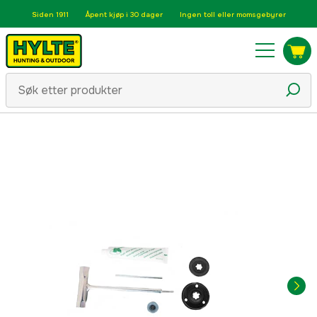
Siden 1911
Åpent kjøp i 30 dager
Ingen toll eller momsgebyrer