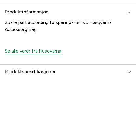
Produktinformasjon
Spare part according to spare parts list: Husqvarna
Accessory Bag
Se alle varer fra Husqvarna
Produktspesifikasjoner
Part nr
1000174008
Produsentens artikkelnummer
5022160-24
EAN
7391883621288