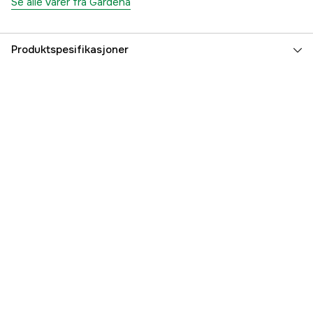
Se alle varer fra Gardena
Produktspesifikasjoner
Kobling
Hurtigkobling Innvendig
Slangediameter
13 mm, 1/2'', "5/8""", 15 mm
Global garanti
yes
Part nr
1000145231
Produsentens artikkelnummer
18215-50
EAN
40785561