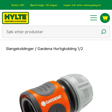
Siden 1911
Åpent kjøp i 30 dager
Ingen toll eller momsgebyrer
Slangekoblinger
/
Gardena Hurtigkobling 1/2