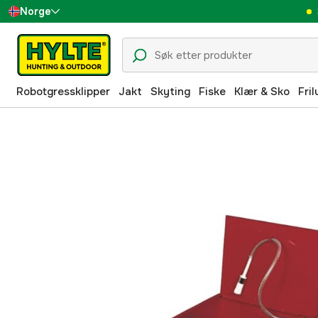
Norge
Sverige
Danmark
Robotgressklipper
Jakt
Skyting
Fiske
Klær & Sko
Fril
Suomi
Deutschland