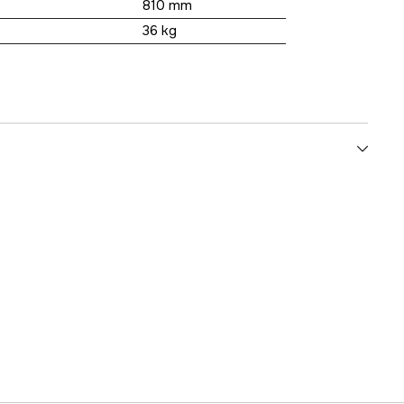
810 mm
36 kg
1000039153
lnummer
1555908
7391918380487