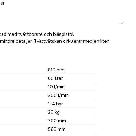
ger
ad med tvättborste och blåspistol.
indre detaljer. Tvättvätskan cirkulerar med en liten
810 mm
60 liter
10 l/min
200 l/min
1-4 bar
30 kg
700 mm
560 mm