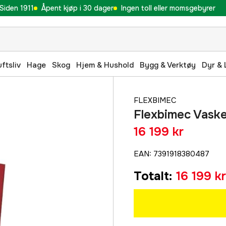
Siden 1911
Åpent kjøp i 30 dager
Ingen toll eller momsgebyrer
uftsliv
Hage
Skog
Hjem & Hushold
Bygg & Verktøy
Dyr & 
FLEXBIMEC
Flexbimec Vask
16 199 kr
EAN
:
7391918380487
Totalt
:
16 199 kr