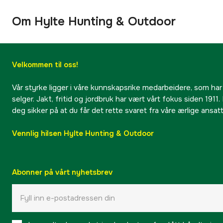
Om Hylte Hunting & Outdoor
Velkommen til oss!
Vår styrke ligger i våre kunnskapsrike medarbeidere, som har
selger. Jakt, fritid og jordbruk har vært vårt fokus siden 1911. 
deg sikker på at du får det rette svaret fra våre ærlige ansat
Vennlig hilsen Hylte Hunting & Outdoor
Abonner på vårt nyhetsbrev