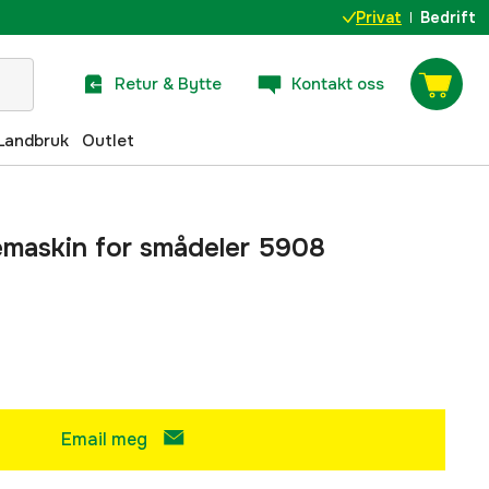
Privat
Bedrift
Retur & Bytte
Kontakt oss
Landbruk
Outlet
emaskin for smådeler 5908
Email meg