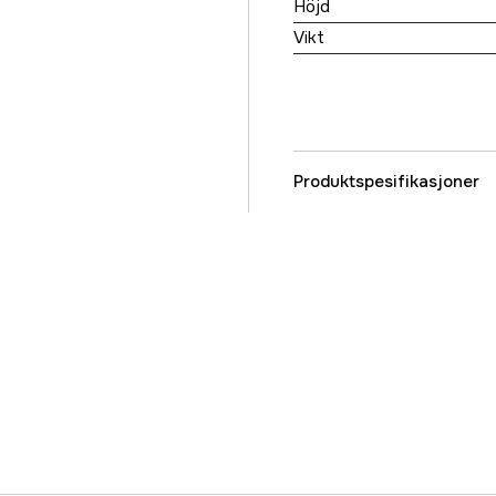
Höjd
Vikt
Produktspesifikasjoner
Part nr
Produsentens artikke
EAN