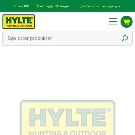
Siden 1911
Åpent kjøp i 30 dager
Ingen toll eller momsgebyrer