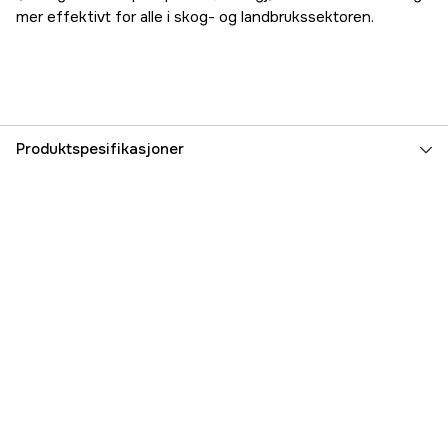
mer effektivt for alle i skog- og landbrukssektoren.
Produktspesifikasjoner
Part nr
1000033985
Produsentens artikkelnummer
067F067