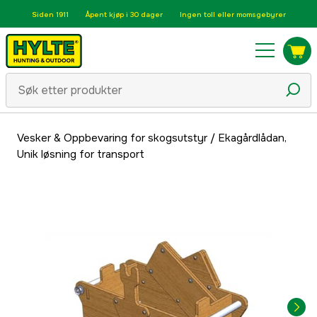
Siden 1911
Åpent kjøp i 30 dager
Ingen toll eller momsgebyrer
Vesker & Oppbevaring for skogsutstyr
/
Ekagårdlådan,
Unik løsning for transport