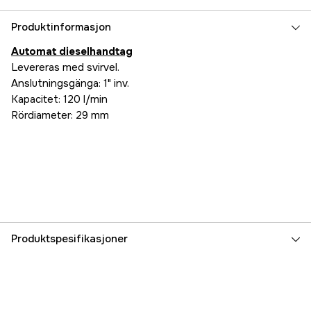
Produktinformasjon
Automat dieselhandtag
Levereras med svirvel.
Anslutningsgänga: 1" inv.
Kapacitet: 120 l/min
Rördiameter: 29 mm
Produktspesifikasjoner
Part nr
1000051189
Produsentens artikkelnummer
9256730