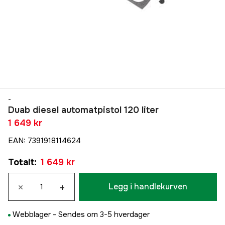
-
Duab diesel automatpistol 120 liter
1 649 kr
EAN
:
7391918114624
Totalt
:
1 649 kr
×
+
Legg i handlekurven
Webblager -
Sendes om 3-5 hverdager