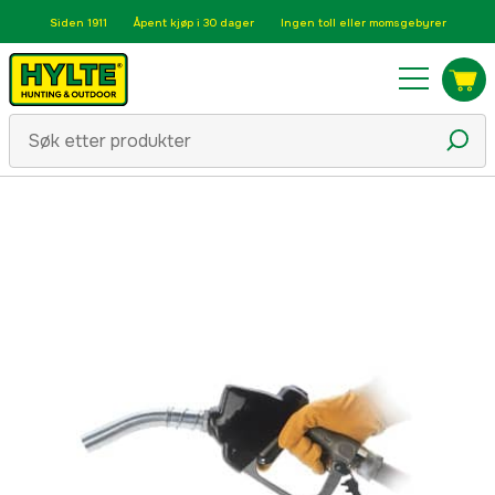
Siden 1911
Åpent kjøp i 30 dager
Ingen toll eller momsgebyrer