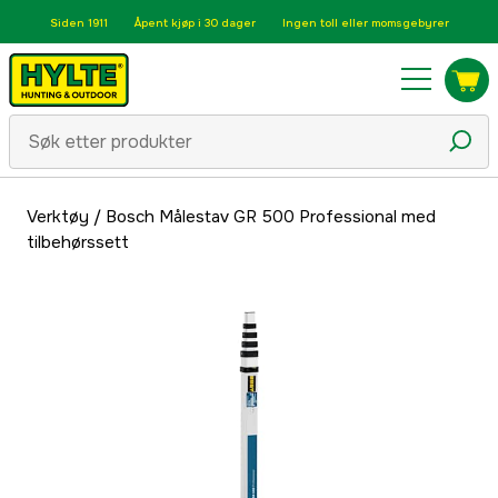
Siden 1911
Åpent kjøp i 30 dager
Ingen toll eller momsgebyrer
Verktøy
/
Bosch Målestav GR 500 Professional med
tilbehørssett