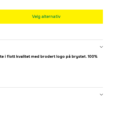
Midlertidig utsolgt
Midlertidig utsolgt
Velg alternativ
te i flott kvalitet med brodert logo på brystet. 100%
Midlertidig utsolgt
Grønn