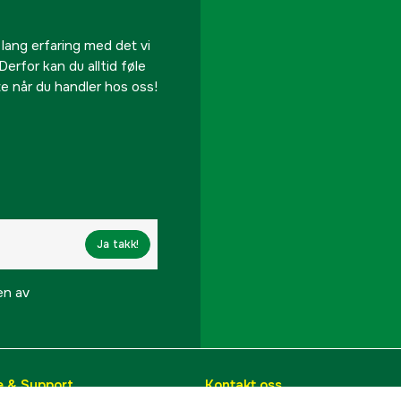
 lang erfaring med det vi
Derfor kan du alltid føle
te når du handler hos oss!
Ja takk!
en av
e & Support
Kontakt oss