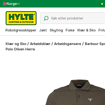
Norge
Sverige
Danmark
Robotgressklipper
Jakt
Skyting
Fiske
Klær & Sko
Fril
Suomi
Deutschland
Klær og Sko
/
Arbeidsklær
/
Arbeidsgensere
/
Barbour Sp
Polo Oliven Herre