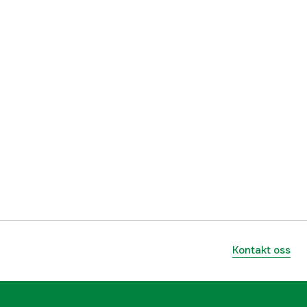
Herre
Olive Green
3000012089
lnummer
MML0358OL71-S
885798663770
Kontakt oss