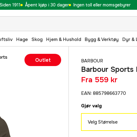
Siden 1911
Åpent kjøp i 30 dager
Ingen toll eller momsgebyrer
uftsliv
Hage
Skog
Hjem & Hushold
Bygg & Verktøy
Dyr & 
orts
Outlet
BARBOUR
Barbour Sports 
Fra
559 kr
EAN
:
885798663770
Gjør valg
Velg Størrelse
S