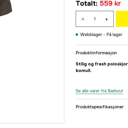
Totalt
:
559 kr
900 kr
M
×
+
900 kr
L
Webblager -
På lager
559 kr
XL
Produktinformasjon
559 kr
XXL
Stilig og fresh poloskjor
559 kr
bomull.
3XL
900 kr
Se alle varer fra Barbour
Produktspesifikasjoner
Fargetone