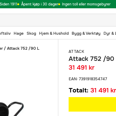
Siden 1911
Åpent kjøp i 30 dager
Ingen toll eller momsgebyrer
uftsliv
Hage
Skog
Hjem & Hushold
Bygg & Verktøy
Dyr & 
er
/
Attack 752 /90 L
ATTACK
Attack 752 /90
31 491 kr
EAN
:
7391918354747
Totalt
:
31 491 k