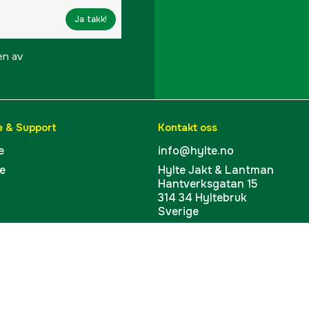
Intercooler
Ja takk!
Etterkjøler
en av
Lydnivå
Lydnivå målt till
e & Support
Kontakt oss
Erfordelig sikring
e
info@hylte.no
e
Hylte Jakt & Lantman
Mål BxLxH
Hantverksgatan 15
314 34 Hyltebruk
Vekt
Sverige
Org.nr 919 209 208
Part nr
Produsentens artikke