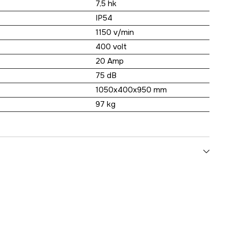
7,5 hk
IP54
1150 v/min
400 volt
20 Amp
75 dB
1050x400x950 mm
97 kg
5.5 kW
600 l/min
olum
750 l/min