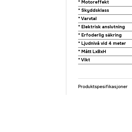
* Motoreffekt
* Skyddsklass
* Varvtal
* Elektrisk anslutning
* Erfoderlig säkring
* Ljudnivå vid 4 meter
* Mått LxBxH
* Vikt
Produktspesifikasjoner
Effekt
Fri gj.sn. luftvolum
Gjennomgående luftv