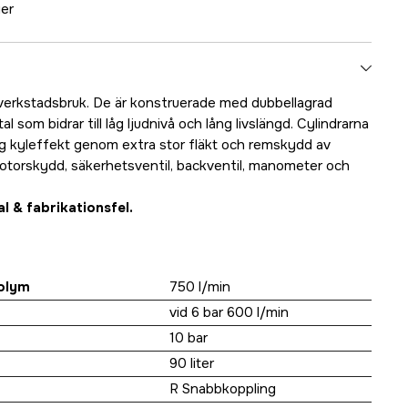
ger
verkstadsbruk. De är konstruerade med dubbellagrad
l som bidrar till låg ljudnivå och lång livslängd. Cylindrarna
 Hög kyleffekt genom extra stor fläkt och remskydd av
otorskydd, säkerhetsventil, backventil, manometer och
l & fabrikationsfel.
olym
750 l/min
vid 6 bar 600 l/min
10 bar
90 liter
R Snabbkoppling