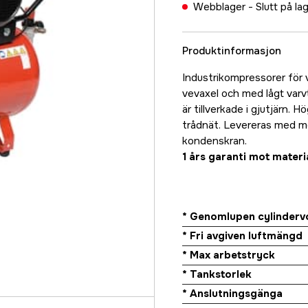
Webblager -
Slutt på la
Produktinformasjon
Industrikompressorer för 
vevaxel och med lågt varvta
är tillverkade i gjutjärn.
trådnät. Levereras med m
kondenskran.
1 års garanti mot materia
* Genomlupen cylinderv
* Fri avgiven luftmängd
* Max arbetstryck
* Tankstorlek
* Anslutningsgänga