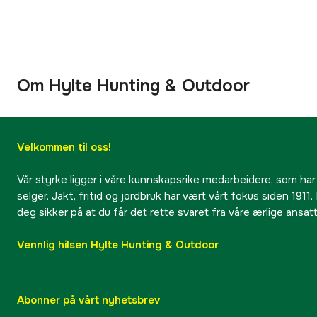
Om Hylte Hunting & Outdoor
Velkommen til oss!
Vår styrke ligger i våre kunnskapsrike medarbeidere, som har
selger. Jakt, fritid og jordbruk har vært vårt fokus siden 1911. 
deg sikker på at du får det rette svaret fra våre ærlige ansat
Vennlig hilsen Hylte Hunting & Outdoor
Abonner på vårt nyhetsbrev