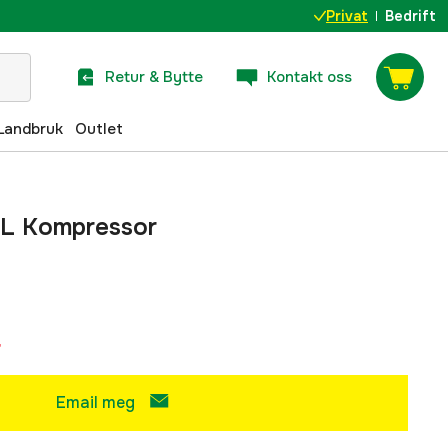
Privat
Bedrift
Retur & Bytte
Kontakt oss
Landbruk
Outlet
 L Kompressor
r
Email meg