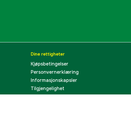
no
no
75 dB(A)
4 meter
Dine rettigheter
20 A
Kjøpsbetingelser
Personvernerklæring
40 x 105 x 95 cm
Informasjonskapsler
97 kg
Tilgjengelighet
1000041955
lnummer
3011082