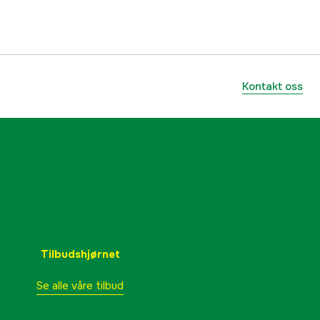
10 bar
90 l
Kontakt oss
Liggende
1150 rpm
Elektrisitet 400V
Direkte start
no
Tilbudshjørnet
no
Se alle våre tilbud