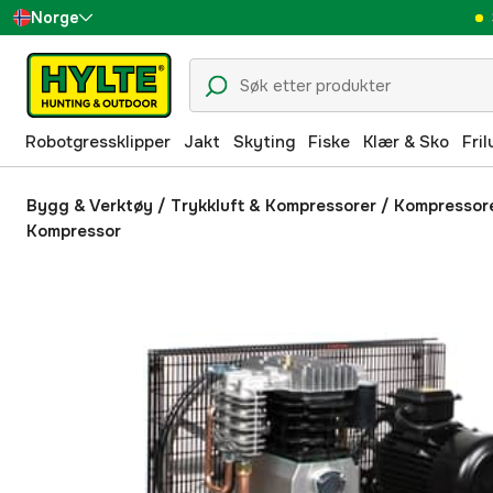
Norge
Sverige
Danmark
Robotgressklipper
Jakt
Skyting
Fiske
Klær & Sko
Fril
Suomi
Deutschland
Bygg & Verktøy
/
Trykkluft & Kompressorer
/
Kompressor
Kompressor