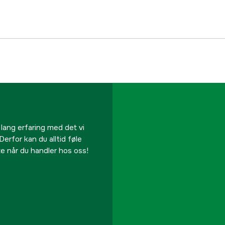
Arbeidstrykk, maks
Tankvolum
Tankutførelse
RPM
Drivkilde
 lang erfaring med det vi
Derfor kan du alltid føle
Type start
te når du handler hos oss!
Oljefri
Lydisolert