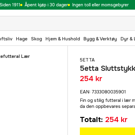
Siden 1911
Åpent kjøp i 30 dager
Ingen toll eller momsgebyrer
uftsliv
Hage
Skog
Hjem & Hushold
Bygg & Verktøy
Dyr & 
kefutteral Lær
5ETTA
5etta Sluttstyk
254 kr
EAN
:
7333080035901
Fin og stilig futteral i læ
da den oppbevares separa
Totalt
:
254 kr