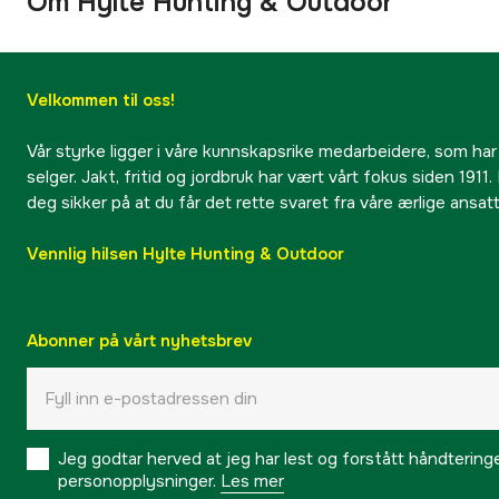
Om Hylte Hunting & Outdoor
Velkommen til oss!
Vår styrke ligger i våre kunnskapsrike medarbeidere, som har
selger. Jakt, fritid og jordbruk har vært vårt fokus siden 1911. 
deg sikker på at du får det rette svaret fra våre ærlige ansat
Vennlig hilsen Hylte Hunting & Outdoor
Abonner på vårt nyhetsbrev
Jeg godtar herved at jeg har lest og forstått håndtering
personopplysninger.
Les mer