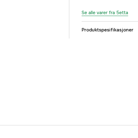
Se alle varer fra 5etta
Produktspesifikasjoner
Part nr
Produsentens artikke
EAN