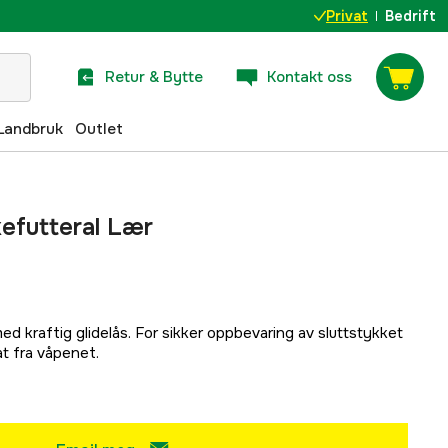
Privat
Bedrift
Retur & Bytte
Kontakt oss
Landbruk
Outlet
kefutteral Lær
r med kraftig glidelås. For sikker oppbevaring av sluttstykket
t fra våpenet.