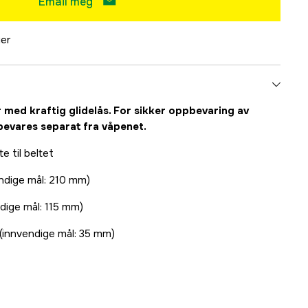
Email meg
ger
lær med kraftig glidelås. For sikker oppbevaring av
bevares separat fra våpenet.
e til beltet
ndige mål: 210 mm)
dige mål: 115 mm)
(innvendige mål: 35 mm)