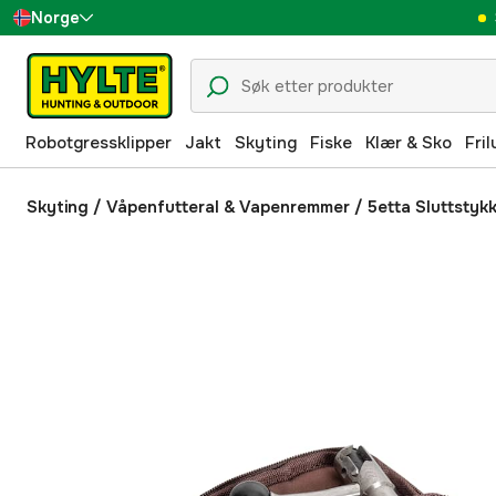
Norge
Sverige
Danmark
Robotgressklipper
Jakt
Skyting
Fiske
Klær & Sko
Fril
Suomi
Deutschland
Skyting
/
Våpenfutteral & Vapenremmer
/
5etta Sluttstyk