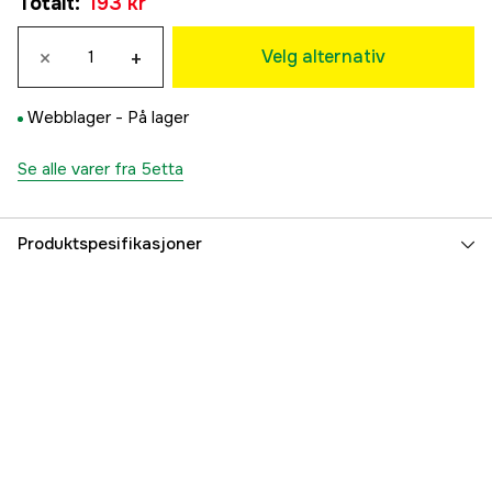
Totalt
:
193 kr
193 kr
L/XL
×
+
193 kr
Velg alternativ
2XL/3XL
193 kr
Webblager -
På lager
Se alle varer fra 5etta
Produktspesifikasjoner
Vindtät
no
Vanntett
no
Foret
no
Membran
nej
Hette
Fast