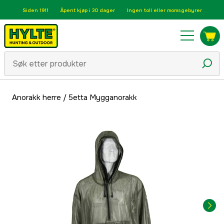
Siden 1911
Åpent kjøp i 30 dager
Ingen toll eller momsgebyrer
Anorakk herre
/
5etta Mygganorakk