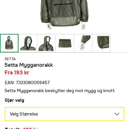
5ETTA
5etta Mygganorakk
Fra
193 kr
EAN
:
7333080059457
5etta Mygganorakk beskytter deg mot mygg og knott.
Gjør valg
Velg Størrelse
S/M
Midlertidig utsolgt