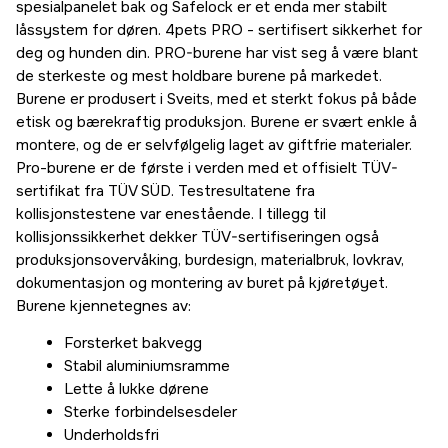
spesialpanelet bak og Safelock er et enda mer stabilt
låssystem for døren. 4pets PRO - sertifisert sikkerhet for
deg og hunden din. PRO-burene har vist seg å være blant
de sterkeste og mest holdbare burene på markedet.
Burene er produsert i Sveits, med et sterkt fokus på både
etisk og bærekraftig produksjon. Burene er svært enkle å
montere, og de er selvfølgelig laget av giftfrie materialer.
Pro-burene er de første i verden med et offisielt TÜV-
sertifikat fra TÜV SÜD. Testresultatene fra
kollisjonstestene var enestående. I tillegg til
kollisjonssikkerhet dekker TÜV-sertifiseringen også
produksjonsovervåking, burdesign, materialbruk, lovkrav,
dokumentasjon og montering av buret på kjøretøyet.
Burene kjennetegnes av:
Forsterket bakvegg
Stabil aluminiumsramme
Lette å lukke dørene
Sterke forbindelsesdeler
Underholdsfri