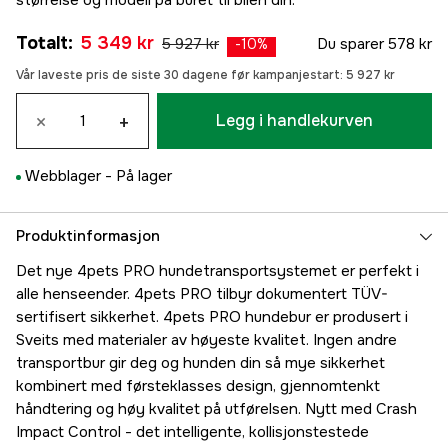
størrelse og modell på buret til bilen din.
Totalt
:
5 349 kr
5 927 kr
Du sparer
578 kr
-
10
%
Vår laveste pris de siste 30 dagene før kampanjestart:
5 927 kr
×
+
Legg i handlekurven
Webblager -
På lager
Produktinformasjon
Det nye 4pets PRO hundetransportsystemet er perfekt i
alle henseender. 4pets PRO tilbyr dokumentert TÜV-
sertifisert sikkerhet. 4pets PRO hundebur er produsert i
Sveits med materialer av høyeste kvalitet. Ingen andre
transportbur gir deg og hunden din så mye sikkerhet
kombinert med førsteklasses design, gjennomtenkt
håndtering og høy kvalitet på utførelsen. Nytt med Crash
Impact Control - det intelligente, kollisjonstestede