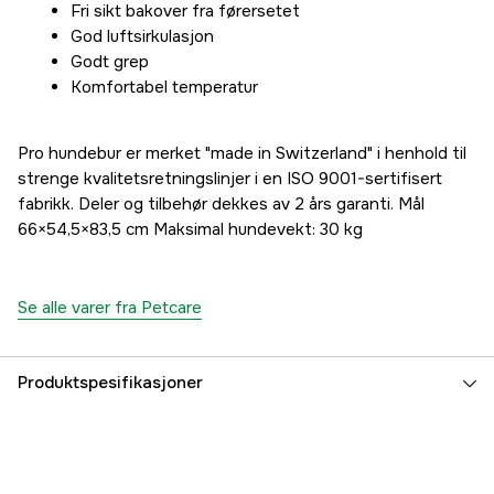
Fri sikt bakover fra førersetet
God luftsirkulasjon
Godt grep
Komfortabel temperatur
Pro hundebur er merket "made in Switzerland" i henhold til
strenge kvalitetsretningslinjer i en ISO 9001-sertifisert
fabrikk. Deler og tilbehør dekkes av 2 års garanti. Mål
66×54,5×83,5 cm Maksimal hundevekt: 30 kg
Se alle varer fra Petcare
Produktspesifikasjoner
Dyretype
Hund
Part nr
3000106083