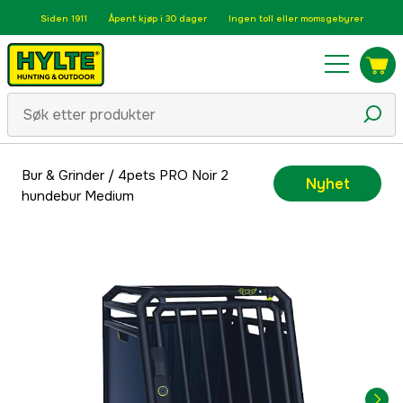
Siden 1911
Åpent kjøp i 30 dager
Ingen toll eller momsgebyrer
Bur & Grinder
/
4pets PRO Noir 2
Nyhet
hundebur Medium